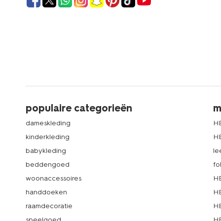
populaire categorieën
m
dameskleding
H
kinderkleding
H
babykleding
le
beddengoed
fo
woonaccessoires
HE
handdoeken
HE
raamdecoratie
HE
speelgoed
HE