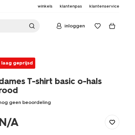
winkels
klantenpas
klantenservice
inloggen
laag geprijsd
dames T-shirt basic o-hals
rood
nog geen beoordeling
/dames/dameskleding/shirts-
tops/basics/dames-
N/A
t-
shirt-