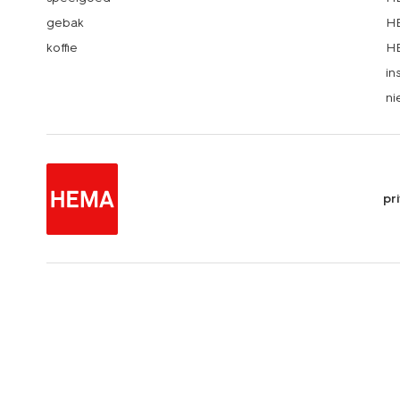
gebak
HE
koffie
HE
in
ni
pr