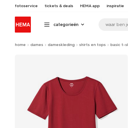
fotoservice
tickets & deals
HEMA app
inspiratie
waar ben j
categorieën
home
dames
dameskleding
shirts en tops
basic t-s