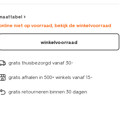
basic-
o-
hals-
maattabel
rood-
online niet op voorraad, bekijk de winkelvoorraad
36302260RED.html
winkelvoorraad
gratis thuisbezorgd vanaf 30.-
gratis afhalen in 500+ winkels vanaf 15.-
gratis retourneren binnen 30 dagen