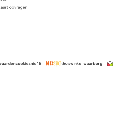
kaart opvragen
waarden
cookies
nix 18
thuiswinkel waarborg