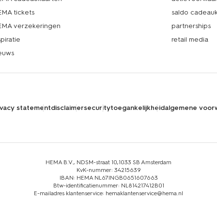
MA tickets
saldo cadeau
MA verzekeringen
partnerships
spiratie
retail media
euws
ivacy statement
disclaimer
security
toegankelijkheid
algemene voor
HEMA B.V., NDSM-straat 10,1033 SB Amsterdam
KvK-nummer: 34215639
IBAN: HEMA NL67INGB0651607663
Btw-identificatienummer: NL814217412B01
E-mailadres klantenservice: hemaklantenservice@hema.nl