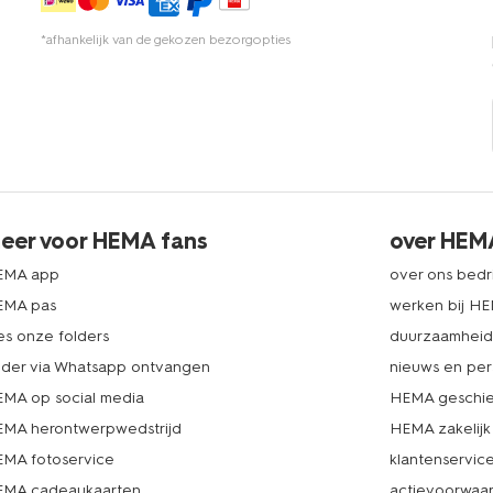
*afhankelijk van de gekozen bezorgopties
eer voor HEMA fans
over HEM
EMA app
over ons bedri
EMA pas
werken bij H
es onze folders
duurzaamhei
lder via Whatsapp ontvangen
nieuws en per
MA op social media
HEMA geschie
MA herontwerpwedstrijd
HEMA zakelijk
MA fotoservice
klantenservic
MA cadeaukaarten
actievoorwaa