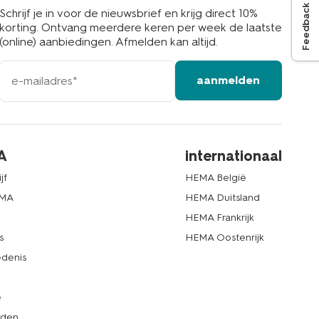
Feedback
Schrijf je in voor de nieuwsbrief en krijg direct 10%
korting. Ontvang meerdere keren per week de laatste
(online) aanbiedingen. Afmelden kan altijd.
e-
aanmelden
mailadres
A
internationaal
jf
HEMA België
EMA
HEMA Duitsland
d
HEMA Frankrijk
s
HEMA Oostenrijk
denis
e
rden