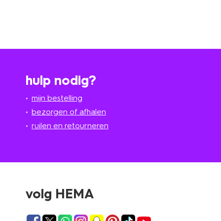
hulp nodig?
mijn bestelling
bezorgen of afhalen
ruilen en retourneren
volg HEMA