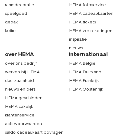
raamdecoratie
HEMA fotoservice
speelgoed
HEMA cadeaukaarten
gebak
HEMA tickets
koffie
HEMA verzekeringen
inspiratie
nieuws
over HEMA
internationaal
over ons bedrijf
HEMA België
werken bij HEMA
HEMA Duitsland
duurzaamheid
HEMA Frankrijk
nieuws en pers
HEMA Oostenrijk
HEMA geschiedenis
HEMA zakelijk
klantenservice
actievoorwaarden
saldo cadeaukaart opvragen