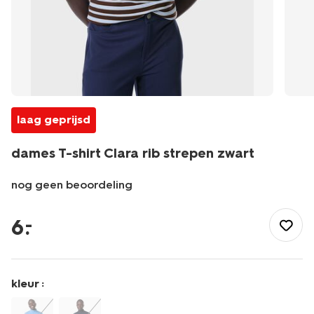
laag geprijsd
dames T-shirt Clara rib strepen zwart
nog geen beoordeling
/dames/dameskleding/shirts-
tops/dames-
6
.
–
t-
shirt-
clara-
rib-
kleur :
strepen-
zwart-