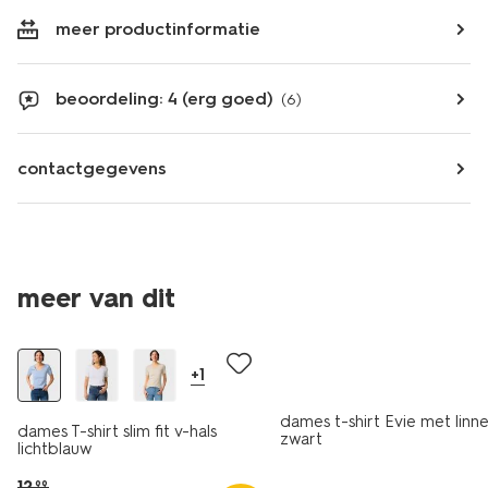
meer productinformatie
beoordeling: 4 (erg goed)
(6)
contactgegevens
essential
meer van dit
korting
+1
dames t-shirt Evie met linn
dames T-shirt slim fit v-hals
zwart
lichtblauw
12
.
99