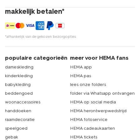
makkelijk betalen*
*afhankelijk van de gekozen bezorgopties
populaire categorieën
meer voor HEMA fans
dameskleding
HEMA app
kinderkleding
HEMA pas
babykleding
lees onze folders
beddengoed
folder via Whatsapp ontvangen
woonaccessoires
HEMA op social media
handdoeken
HEMA herontwerpwedstrijd
raamdecoratie
HEMA fotoservice
speelgoed
HEMA cadeaukaarten
gebak
HEMA tickets