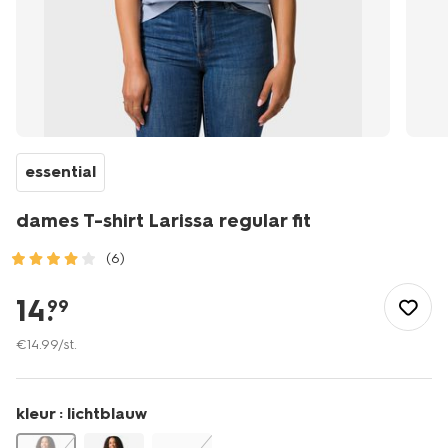
essential
dames T-shirt Larissa regular fit
(6)
/dames/dameskleding/shirts-
tops/basics/dames-
14
.
99
t-
shirt-
€
14
.
99
/st.
larissa-
regular-
fit-
kleur :
lichtblauw
-36302963.html