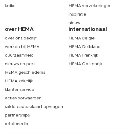
koffie
HEMA verzekeringen
inspiratie
nieuws
over HEMA
internationaal
over ons bedrijf
HEMA België
werken bij HEMA
HEMA Duitsland
duurzaamheid
HEMA Frankrijk
nieuws en pers
HEMA Oostenrijk
HEMA geschiedenis
HEMA zakelijk
klantenservice
actievoorwaarden
saldo cadeaukaart opvragen
partnerships
retail media