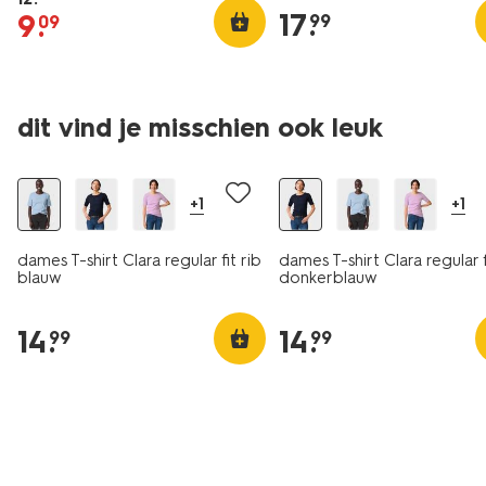
17
.
9
.
99
09
dit vind je misschien ook leuk
essential
essential
+1
+1
dames T-shirt Clara regular fit rib
dames T-shirt Clara regular f
blauw
donkerblauw
14
.
14
.
99
99