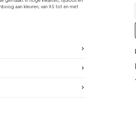
de gemaakt in hoge kwaliteit, tijdloos én
genboog aan kleuren, van XS tot en met