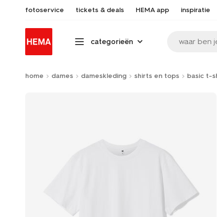
fotoservice
tickets & deals
HEMA app
inspiratie
waar ben j
categorieën
home
dames
dameskleding
shirts en tops
basic t-s