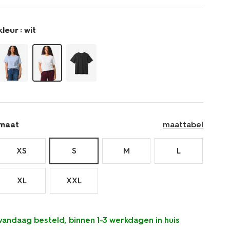
larissa-
regular-
fit-
kleur :
wit
36300661.html
maat
maattabel
XS
S
M
L
XL
XXL
vandaag besteld, binnen 1-3 werkdagen in huis