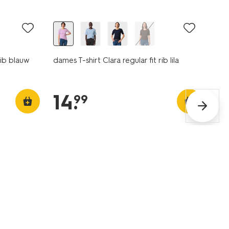
rib blauw
dames T-shirt Clara regular fit rib lila
14
.
99