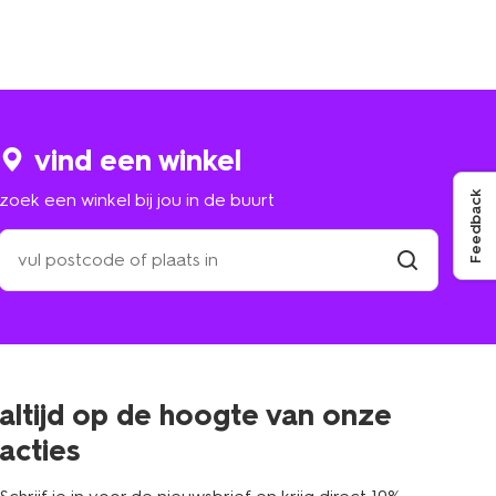
vind een winkel
Feedback
zoek een winkel bij jou in de buurt
zoek
een
winkel
vind
winkel
bij
jou
in
de
buurt
altijd op de hoogte van onze
acties