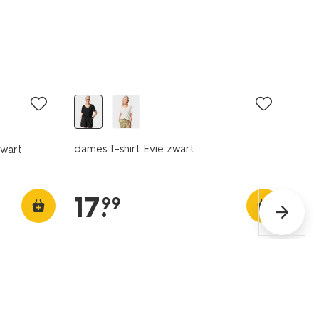
dames T-shirt Evie zwart
zwart
17
.
99
essential