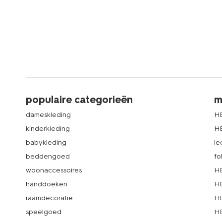
populaire categorieën
m
dameskleding
H
kinderkleding
H
babykleding
le
beddengoed
fo
woonaccessoires
HE
handdoeken
HE
raamdecoratie
HE
speelgoed
HE