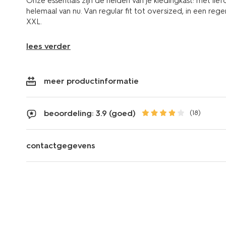
Onze essentials zijn de helden van je kledingkast: met lief
helemaal van nu. Van regular fit tot oversized, in een re
XXL.
lees verder
meer productinformatie
beoordeling: 3.9 (goed)
(18)
contactgegevens