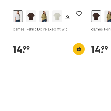
+2
dames T-shirt Do relaxed fit wit
dames T-shi
14
.
14
.
99
99