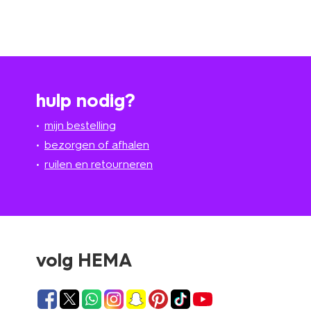
hulp nodig?
mijn bestelling
bezorgen of afhalen
ruilen en retourneren
volg HEMA