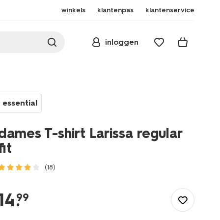
winkels
klantenpas
klantenservice
inloggen
essential
dames T-shirt Larissa regular
fit
(18)
/dames/dameskleding/shirts-
tops/basics/dames-
14
.
99
t-
shirt-