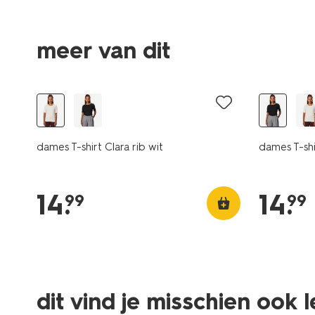
meer van dit
essential
essential
dames T-shirt Clara rib wit
dames T-shi
14
.
14
.
99
99
dit vind je misschien ook 
essential
essential