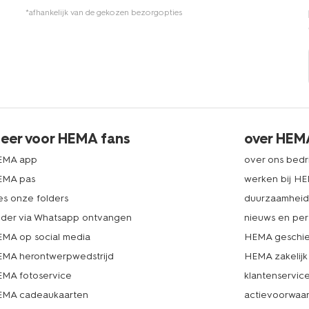
*afhankelijk van de gekozen bezorgopties
eer voor HEMA fans
over HEM
EMA app
over ons bedri
EMA pas
werken bij H
es onze folders
duurzaamhei
lder via Whatsapp ontvangen
nieuws en per
MA op social media
HEMA geschie
MA herontwerpwedstrijd
HEMA zakelijk
MA fotoservice
klantenservic
MA cadeaukaarten
actievoorwaa