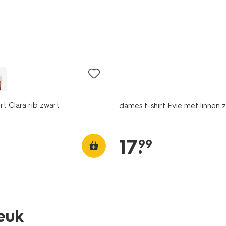
rt Clara rib zwart
dames t-shirt Evie met linnen 
17
.
99
leuk
essential