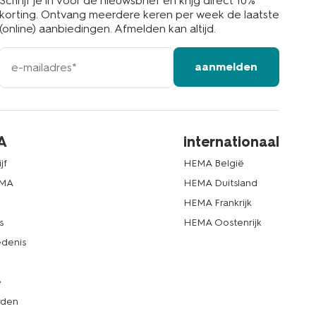
Schrijf je in voor de nieuwsbrief en krijg direct 10%
korting. Ontvang meerdere keren per week de laatste
(online) aanbiedingen. Afmelden kan altijd.
e-
aanmelden
mailadres
A
internationaal
jf
HEMA België
EMA
HEMA Duitsland
d
HEMA Frankrijk
s
HEMA Oostenrijk
denis
e
rden