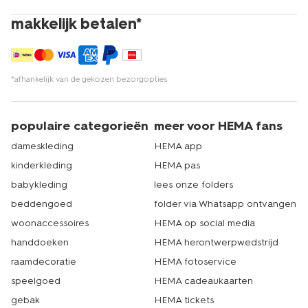
makkelijk betalen*
*afhankelijk van de gekozen bezorgopties
populaire categorieën
meer voor HEMA fans
dameskleding
HEMA app
kinderkleding
HEMA pas
babykleding
lees onze folders
beddengoed
folder via Whatsapp ontvangen
woonaccessoires
HEMA op social media
handdoeken
HEMA herontwerpwedstrijd
raamdecoratie
HEMA fotoservice
speelgoed
HEMA cadeaukaarten
gebak
HEMA tickets