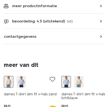
meer productinformatie
beoordeling: 4.5 (uitstekend)
(45)
contactgegevens
essential
essential
meer van dit
korting
korting
dames T-shirt slim fit v-hals zand
dames T-shirt slim fit v-hals
lichtblauw
12
.
12
.
99
99