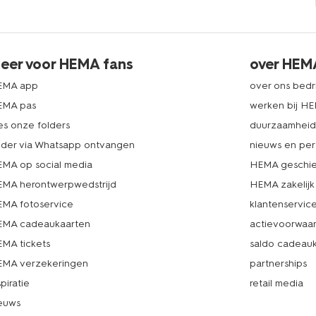
eer voor HEMA fans
over HEM
EMA app
over ons bedri
EMA pas
werken bij H
es onze folders
duurzaamhei
lder via Whatsapp ontvangen
nieuws en per
MA op social media
HEMA geschie
MA herontwerpwedstrijd
HEMA zakelijk
MA fotoservice
klantenservic
MA cadeaukaarten
actievoorwaa
MA tickets
saldo cadeau
MA verzekeringen
partnerships
spiratie
retail media
euws