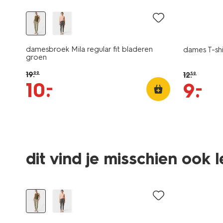
damesbroek Mila regular fit bladeren
dames T-sh
groen
19
.
12
.
99
59
–
10
.
–
9
.
dit vind je misschien ook 
sale
sale