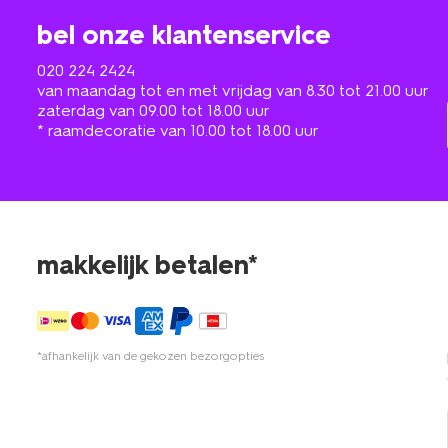
bel onze klantenservice
020 224 2424
van maandag tot en met vrijdag van 8.30 tot 21.00 uur
zaterdag van 09.00 tot 18.00 uur
* raamdecoratie van 10.00 tot 18.00 uur
makkelijk betalen*
*afhankelijk van de gekozen bezorgopties