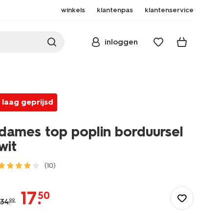
winkels
klantenpas
klantenservice
inloggen
laag geprijsd
dames top poplin borduursel
wit
(10)
/dames/dameskleding/shirts-
tops/dames-
17
.
50
top-
34
.
99
poplin-