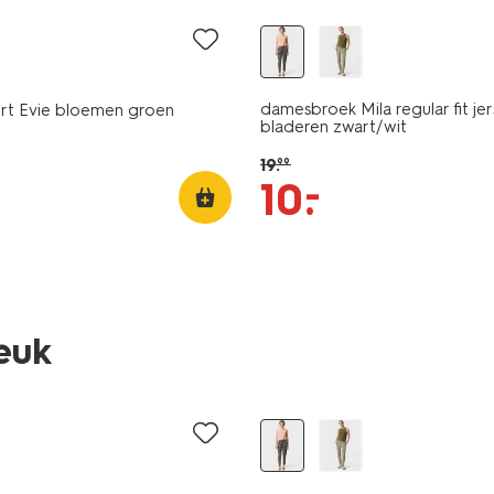
damesbroek Mila regular fit je
irt Evie bloemen groen
bladeren zwart/wit
19
.
99
–
10
.
leuk
sale