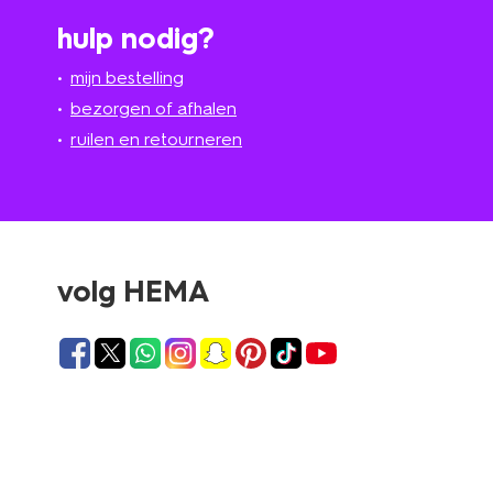
hulp nodig?
mijn bestelling
bezorgen of afhalen
ruilen en retourneren
volg HEMA