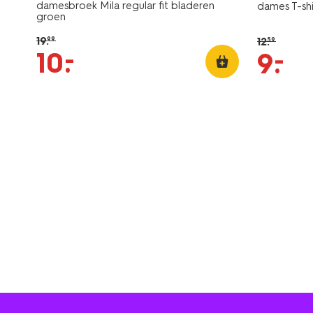
damesbroek Mila regular fit bladeren
dames T-sh
groen
19
.
12
.
99
59
–
10
.
–
9
.