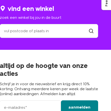
vind een winkel
zoek een winkel bij jou in de buurt
zoek
een
winkel
vind
winkel
bij
jou
in
de
buurt
altijd op de hoogte van onze
acties
Schrijf je in voor de nieuwsbrief en krijg direct 10%
korting. Ontvang meerdere keren per week de laatste
(online) aanbiedingen. Afmelden kan altijd.
e-
aanmelden
mailadres