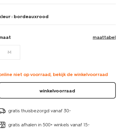
borduursel-
wit-
36210570WHITE.html
kleur :
bordeauxrood
maat
maattabel
M
online niet op voorraad, bekijk de winkelvoorraad
winkelvoorraad
gratis thuisbezorgd vanaf 30.-
gratis afhalen in 500+ winkels vanaf 15.-