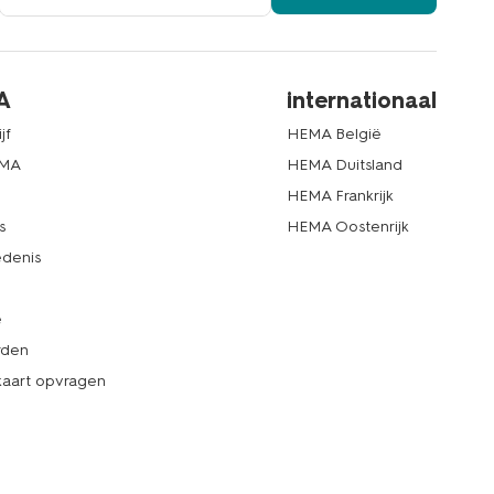
A
internationaal
jf
HEMA België
EMA
HEMA Duitsland
d
HEMA Frankrijk
s
HEMA Oostenrijk
denis
e
rden
kaart opvragen