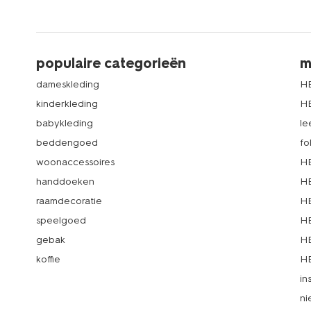
populaire categorieën
m
dameskleding
H
kinderkleding
H
babykleding
le
beddengoed
fo
woonaccessoires
HE
handdoeken
HE
raamdecoratie
HE
speelgoed
HE
gebak
HE
koffie
HE
in
ni