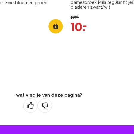
damesbroek Mila regular fit je
irt Evie bloemen groen
bladeren zwart/wit
19
.
99
–
10
.
wat vind je van deze pagina?