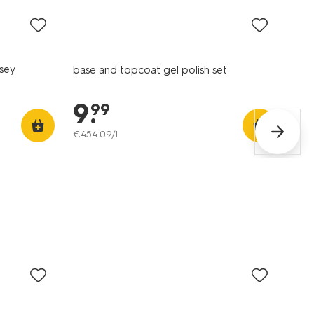
rsey
base and topcoat gel polish set
9
.
99
€
454
.
09
/l
vegan