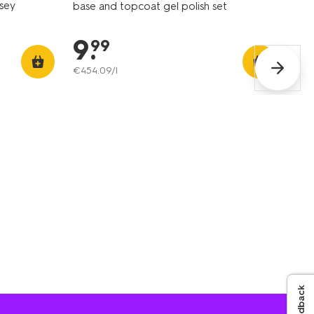
rsey
base and topcoat gel polish set
9
.
99
€
454
.
09
/l
Feedback