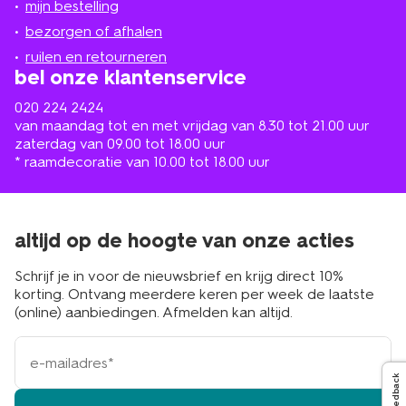
mijn bestelling
in
de
bezorgen of afhalen
buurt
ruilen en retourneren
bel onze klantenservice
020 224 2424
van maandag tot en met vrijdag van 8.30 tot 21.00 uur
zaterdag van 09.00 tot 18.00 uur
* raamdecoratie van 10.00 tot 18.00 uur
altijd op de hoogte van onze acties
Schrijf je in voor de nieuwsbrief en krijg direct 10%
korting. Ontvang meerdere keren per week de laatste
(online) aanbiedingen. Afmelden kan altijd.
e-
mailadres
Feedback