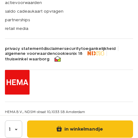
actievoorwaarden
saldo cadeaukaart opvragen
partnerships
retail media
privacy statement
disclaimer
security
toegankelijkheid
algemene voorwaarden
cookies
nix 18
thuiswinkel waarborg
HEMA B.V., NDSM-straat 10,1033 SB Amsterdam
KvK-nummer: 34215639
IBAN: HEMA NL67INGB0651607663
Btw-identificatienummer: NL814217412B01
in winkelmandje
1
E-mailadres klantenservice: hemaklantenservice@hema.nl