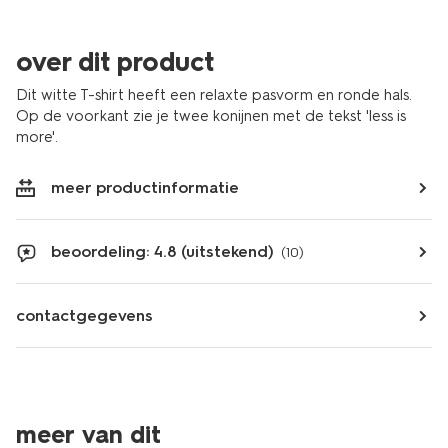
over dit product
Dit witte T-shirt heeft een relaxte pasvorm en ronde hals.
Op de voorkant zie je twee konijnen met de tekst 'less is
more'.
meer productinformatie
beoordeling: 4.8 (uitstekend)
(10)
contactgegevens
nieuw
nieuw
meer van dit
sale
sale