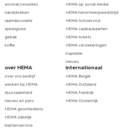
woonaccessoires
HEMA op social media
handdoeken
HEMA herontwerpwedstrijd
raamdecoratie
HEMA fotoservice
speelgoed
HEMA cadeaukaarten
gebak
HEMA tickets
koffie
HEMA verzekeringen
inspiratie
nieuws
over HEMA
internationaal
over ons bedrijf
HEMA België
werken bij HEMA
HEMA Duitsland
duurzaamheid
HEMA Frankrijk
nieuws en pers
HEMA Oostenrijk
HEMA geschiedenis
HEMA zakelijk
klantenservice