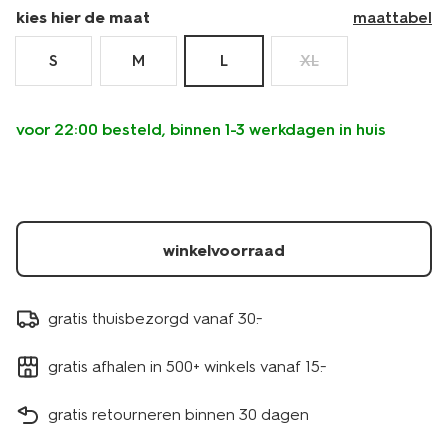
more-
kies hier de maat
maattabel
maat-
l-
S
M
L
XL
14990166.html
voor 22:00 besteld, binnen 1-3 werkdagen in huis
winkelvoorraad
gratis thuisbezorgd vanaf 30.-
gratis afhalen in 500+ winkels vanaf 15.-
gratis retourneren binnen 30 dagen