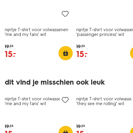
nijntje T-shirt voor volwassenen
nijntje T-shirt voor volwass
'me and my fans' wit
'passenger princess' wit
19
.
19
.
99
99
15
.
15
.
–
–
nieuw
nieuw
dit vind je misschien ook leuk
sale
sale
nijntje T-shirt voor volwassenen
nijntje T-shirt voor volwass
'me and my fans' wit
'they see me rolling' wit
19
.
19
.
99
99