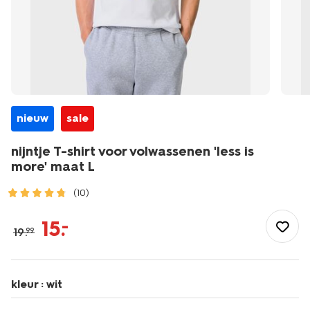
nieuw
sale
nijntje T-shirt voor volwassenen 'less is
more' maat L
(10)
/dames/dameskleding/shirts-
tops/nijntje-
15
.
–
19
.
99
t-
shirt-
voor-
volwassenen-
kleur :
wit
less-
is-