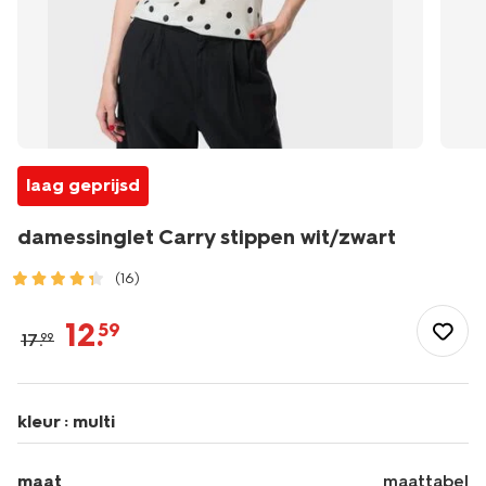
laag geprijsd
damessinglet Carry stippen wit/zwart
(16)
/dames/dameskleding/shirts-
tops/singlets/damessinglet-
12
.
59
17
.
99
carry-
stippen-
wit%2Fzwart-
36249660WHITEBLACK.html
kleur :
multi
maat
maattabel