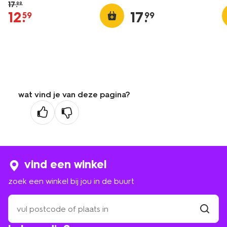
17
.
99
12
.
17
.
59
99
wat vind je van deze pagina?
vind een winkel
zoek een winkel bij jou in de buurt
zoek
een
winkel
vind