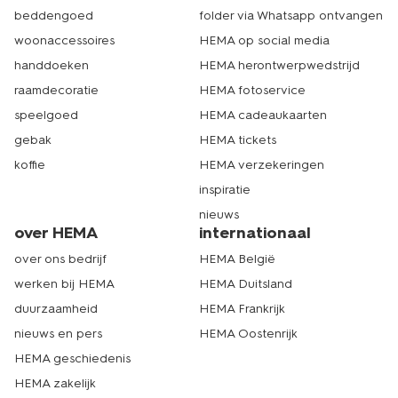
beddengoed
folder via Whatsapp ontvangen
woonaccessoires
HEMA op social media
handdoeken
HEMA herontwerpwedstrijd
raamdecoratie
HEMA fotoservice
speelgoed
HEMA cadeaukaarten
gebak
HEMA tickets
koffie
HEMA verzekeringen
inspiratie
nieuws
over HEMA
internationaal
over ons bedrijf
HEMA België
werken bij HEMA
HEMA Duitsland
duurzaamheid
HEMA Frankrijk
nieuws en pers
HEMA Oostenrijk
HEMA geschiedenis
HEMA zakelijk