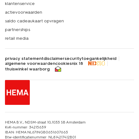
klantenservice
actievoorwaarden
saldo cadeaukaart opvragen
partnerships
retail media
privacy statement
disclaimer
security
toegankelijkheid
algemene voorwaarden
cookies
nix 18
thuiswinkel waarborg
HEMA B.V., NDSM-straat 10,1033 SB Amsterdam
KvK-nummer: 34215639
IBAN: HEMA NL67INGB0651607663
Btw-identificatienummer: NL814217412B01