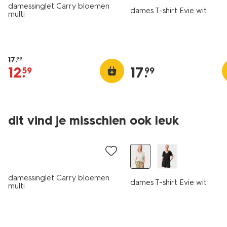
damessinglet Carry bloemen
dames T-shirt Evie wit
multi
17
.
99
12
.
17
.
59
99
dit vind je misschien ook leuk
sale
damessinglet Carry bloemen
dames T-shirt Evie wit
multi