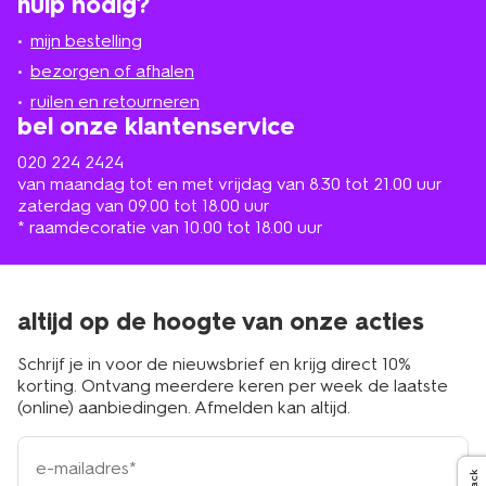
hulp nodig?
winkel
bij
jou
mijn bestelling
in
de
bezorgen of afhalen
buurt
ruilen en retourneren
bel onze klantenservice
020 224 2424
van maandag tot en met vrijdag van 8.30 tot 21.00 uur
zaterdag van 09.00 tot 18.00 uur
* raamdecoratie van 10.00 tot 18.00 uur
altijd op de hoogte van onze acties
Schrijf je in voor de nieuwsbrief en krijg direct 10%
korting. Ontvang meerdere keren per week de laatste
(online) aanbiedingen. Afmelden kan altijd.
e-
mailadres