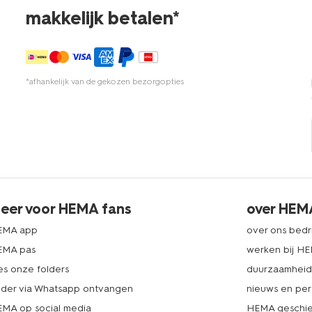
makkelijk betalen*
*afhankelijk van de gekozen bezorgopties
eer voor HEMA fans
over HEM
EMA app
over ons bedri
EMA pas
werken bij H
es onze folders
duurzaamhei
lder via Whatsapp ontvangen
nieuws en per
MA op social media
HEMA geschie