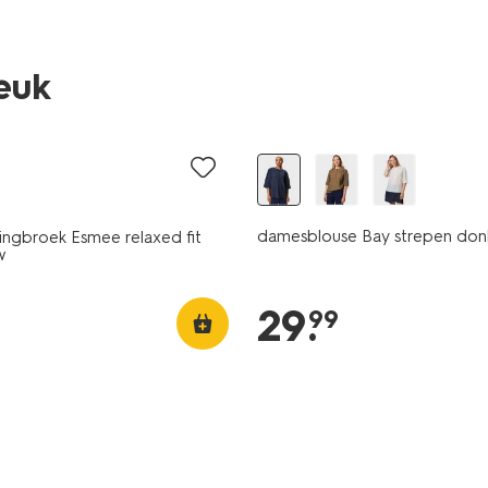
leuk
nieuw
damesblouse Bay strepen don
ngbroek Esmee relaxed fit
w
29
.
99