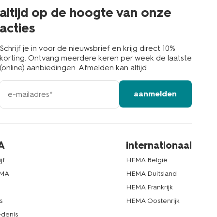
buurt
altijd op de hoogte van onze
acties
Schrijf je in voor de nieuwsbrief en krijg direct 10%
korting. Ontvang meerdere keren per week de laatste
(online) aanbiedingen. Afmelden kan altijd.
e-
aanmelden
mailadres
A
internationaal
jf
HEMA België
EMA
HEMA Duitsland
d
HEMA Frankrijk
s
HEMA Oostenrijk
denis