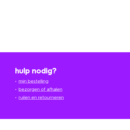
hulp nodig?
mijn bestelling
bezorgen of afhalen
ruilen en retourneren