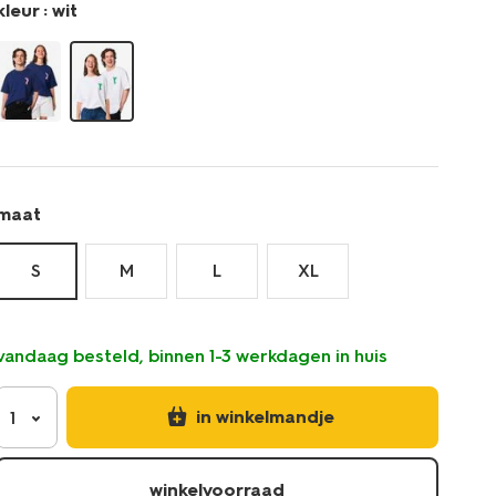
kleur :
wit
maat
S
M
L
XL
vandaag besteld, binnen 1-3 werkdagen in huis
in winkelmandje
1
winkelvoorraad