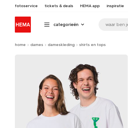
fotoservice
tickets & deals
HEMA app
inspiratie
waar ben j
categorieën
home
dames
dameskleding
shirts en tops