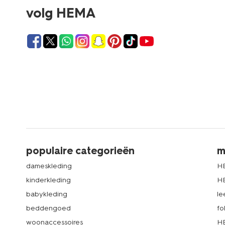
volg HEMA
populaire categorieën
m
dameskleding
H
kinderkleding
H
babykleding
le
beddengoed
fo
woonaccessoires
HE