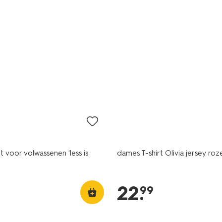
nieuw
irt voor volwassenen 'less is
dames T-shirt Olivia jersey roz
22
.
99