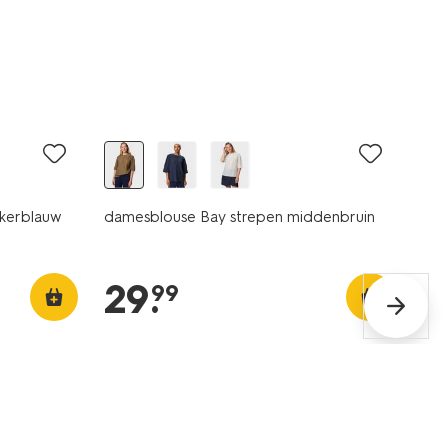
nieuw
kerblauw
damesblouse Bay strepen middenbruin
29
.
99