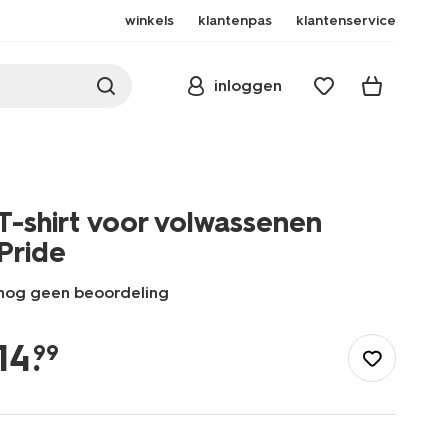
winkels
klantenpas
klantenservice
inloggen
T-shirt voor volwassenen
Pride
nog geen beoordeling
/dames/dameskleding/shirts-
tops/t-
14
.
99
shirt-
voor-
volwassenen-
pride-
36252921.html