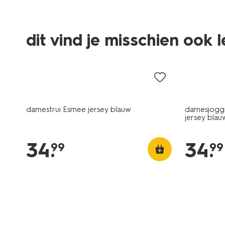
dit vind je misschien ook 
nieuw
nieuw
damestrui Esmee jersey blauw
damesjoggi
jersey blau
34
.
34
.
99
99