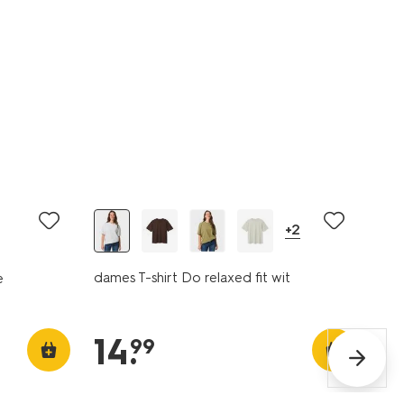
essential
+2
dames T-shirt Do relaxed fit wit
e
14
.
99