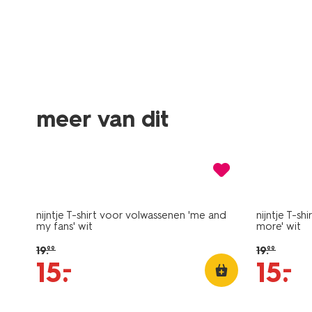
nieuw
nieuw
meer van dit
sale
sale
nijntje T-shirt voor volwassenen 'me and
nijntje T-sh
my fans' wit
more' wit
19
.
19
.
99
99
–
–
15
.
15
.