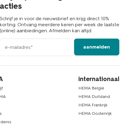
acties
Schrijf je in voor de nieuwsbrief en krijg direct 10%
korting. Ontvang meerdere keren per week de laatste
(online) aanbiedingen. Afmelden kan altijd.
e-
aanmelden
mailadres
A
internationaal
jf
HEMA België
EMA
HEMA Duitsland
d
HEMA Frankrijk
s
HEMA Oostenrijk
denis