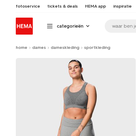
fotoservice
tickets & deals
HEMA app
inspiratie
waar ben j
categorieën
home
dames
dameskleding
sportkleding