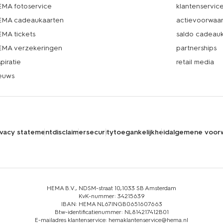
MA fotoservice
klantenservic
MA cadeaukaarten
actievoorwaa
MA tickets
saldo cadeau
MA verzekeringen
partnerships
spiratie
retail media
euws
ivacy statement
disclaimer
security
toegankelijkheid
algemene voor
HEMA B.V., NDSM-straat 10,1033 SB Amsterdam
KvK-nummer: 34215639
IBAN: HEMA NL67INGB0651607663
Btw-identificatienummer: NL814217412B01
E-mailadres klantenservice: hemaklantenservice@hema.nl