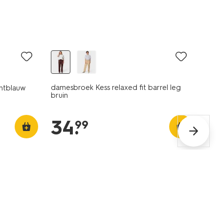
nieuw
damesbroek Kess relaxed fit barrel leg
chtblauw
bruin
34
.
99