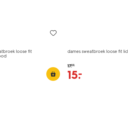
sale
tbroek loose fit
dames sweatbroek loose fit li
ood
17
.
99
–
15
.