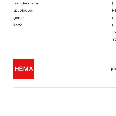
raamdecoratie
HE
speelgoed
HE
gebak
HE
koffie
HE
in
ni
pr