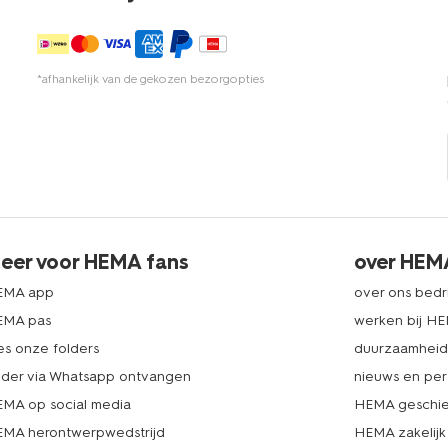
*afhankelijk van de gekozen bezorgopties
eer voor HEMA fans
over HEM
EMA app
over ons bedri
EMA pas
werken bij H
es onze folders
duurzaamhei
lder via Whatsapp ontvangen
nieuws en per
MA op social media
HEMA geschie
MA herontwerpwedstrijd
HEMA zakelijk