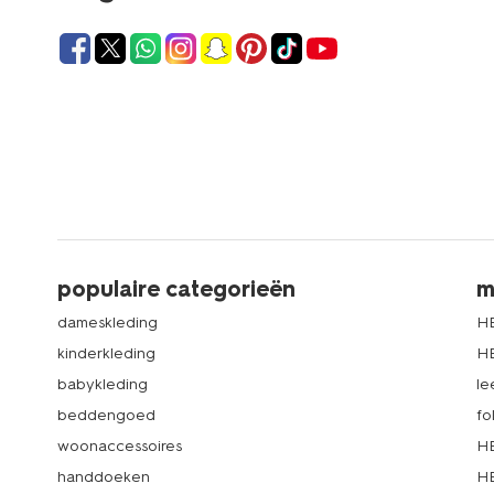
populaire categorieën
m
dameskleding
H
kinderkleding
H
babykleding
le
beddengoed
fo
woonaccessoires
HE
handdoeken
HE