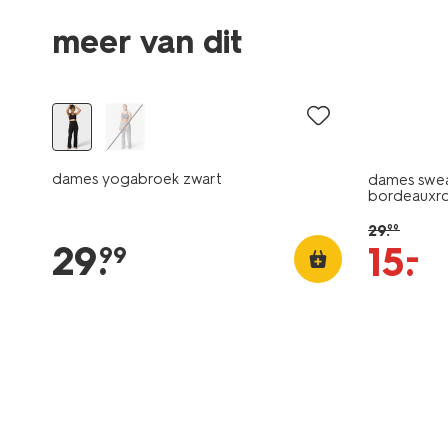
meer van dit
korting
dames yogabroek zwart
dames swea
bordeauxr
29
.
99
29
.
–
15
.
99