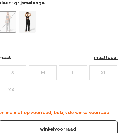
kleur :
grijsmelange
maat
maattabel
S
M
L
XL
XXL
online niet op voorraad, bekijk de winkelvoorraad
winkelvoorraad