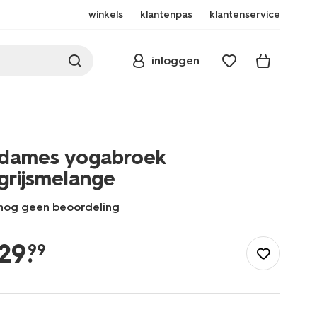
winkels
klantenpas
klantenservice
inloggen
dames yogabroek
grijsmelange
nog geen beoordeling
/dames/dameskleding/sportkleding/dames-
yogabroek-
29
.
99
grijsmelange-
36040053GREYMELANGE.html