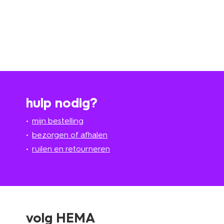
hulp nodig?
mijn bestelling
bezorgen of afhalen
ruilen en retourneren
volg HEMA