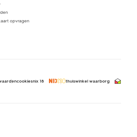
e
rden
kaart opvragen
waarden
cookies
nix 18
thuiswinkel waarborg