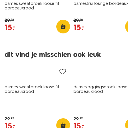
dames sweatbroek loose fit
damestrui lounge bordeau
bordeauxrood
29
.
29
.
99
99
15
.
15
.
–
–
dit vind je misschien ook leuk
korting
sale
dames sweatbroek loose fit
damesjoggingsbroek loose 
bordeauxrood
bordeauxrood
29
.
29
.
99
99
15
.
15
.
–
–