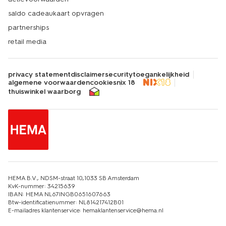
saldo cadeaukaart opvragen
partnerships
retail media
privacy statement
disclaimer
security
toegankelijkheid
algemene voorwaarden
cookies
nix 18
thuiswinkel waarborg
HEMA B.V., NDSM-straat 10,1033 SB Amsterdam
KvK-nummer: 34215639
IBAN: HEMA NL67INGB0651607663
Btw-identificatienummer: NL814217412B01
E-mailadres klantenservice: hemaklantenservice@hema.nl