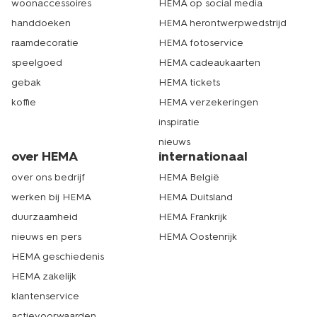
woonaccessoires
HEMA op social media
handdoeken
HEMA herontwerpwedstrijd
raamdecoratie
HEMA fotoservice
speelgoed
HEMA cadeaukaarten
gebak
HEMA tickets
koffie
HEMA verzekeringen
inspiratie
nieuws
over HEMA
internationaal
over ons bedrijf
HEMA België
werken bij HEMA
HEMA Duitsland
duurzaamheid
HEMA Frankrijk
nieuws en pers
HEMA Oostenrijk
HEMA geschiedenis
HEMA zakelijk
klantenservice
actievoorwaarden