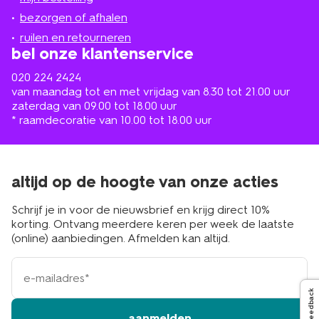
in
de
bezorgen of afhalen
buurt
ruilen en retourneren
bel onze klantenservice
020 224 2424
van maandag tot en met vrijdag van 8.30 tot 21.00 uur
zaterdag van 09.00 tot 18.00 uur
* raamdecoratie van 10.00 tot 18.00 uur
altijd op de hoogte van onze acties
Schrijf je in voor de nieuwsbrief en krijg direct 10%
korting. Ontvang meerdere keren per week de laatste
(online) aanbiedingen. Afmelden kan altijd.
e-
mailadres
Feedback
aanmelden