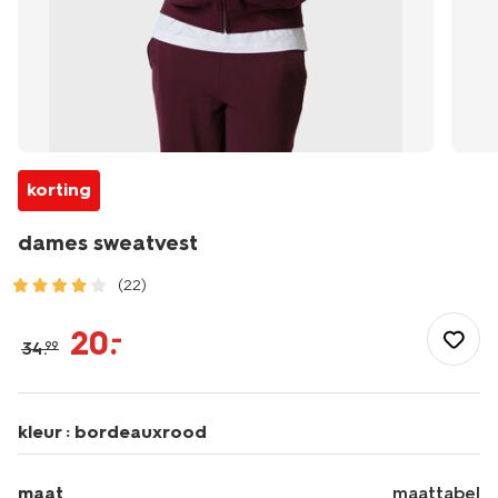
korting
dames sweatvest
(22)
/dames/dameskleding/sportkleding/sportjassen/dames-
sweatvest-
20
.
–
34
.
99
36000426.html
kleur :
bordeauxrood
maat
maattabel