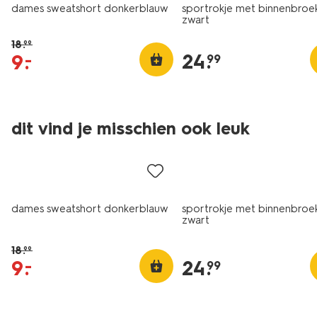
dames sweatshort donkerblauw
sportrokje met binnenbroe
zwart
18
.
99
24
.
9
.
–
99
dit vind je misschien ook leuk
korting
dames sweatshort donkerblauw
sportrokje met binnenbroe
zwart
18
.
99
9
.
24
.
–
99