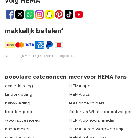
volg HEMA
makkelijk betalen*
*afhankelijk van de gekozen bezorgopties
populaire categorieën
meer voor HEMA fans
dameskleding
HEMA app
kinderkleding
HEMA pas
babykleding
lees onze folders
beddengoed
folder via Whatsapp ontvangen
woonaccessoires
HEMA op social media
handdoeken
HEMA herontwerpwedstrijd
raamdecoratie
HEMA fotoservice