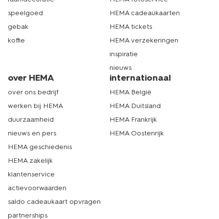
speelgoed
HEMA cadeaukaarten
gebak
HEMA tickets
koffie
HEMA verzekeringen
inspiratie
nieuws
over HEMA
internationaal
over ons bedrijf
HEMA België
werken bij HEMA
HEMA Duitsland
duurzaamheid
HEMA Frankrijk
nieuws en pers
HEMA Oostenrijk
HEMA geschiedenis
HEMA zakelijk
klantenservice
actievoorwaarden
saldo cadeaukaart opvragen
partnerships