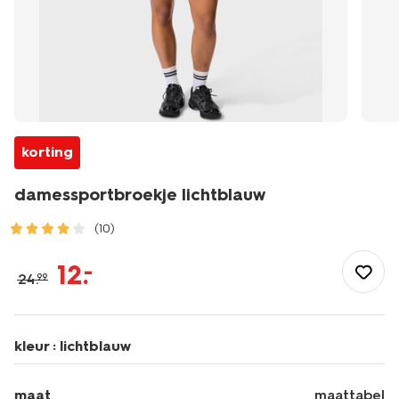
korting
damessportbroekje lichtblauw
(10)
/dames/dameskleding/sportkleding/damessportbroekje-
lichtblauw-
12
.
–
24
.
99
36000479LIGHTBLUE.html
kleur :
lichtblauw
maat
maattabel