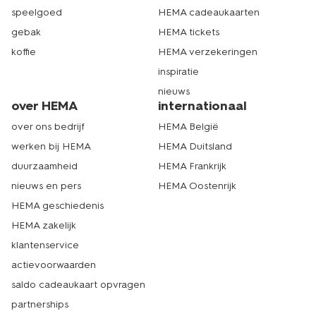
speelgoed
HEMA cadeaukaarten
gebak
HEMA tickets
koffie
HEMA verzekeringen
inspiratie
nieuws
over HEMA
internationaal
over ons bedrijf
HEMA België
werken bij HEMA
HEMA Duitsland
duurzaamheid
HEMA Frankrijk
nieuws en pers
HEMA Oostenrijk
HEMA geschiedenis
HEMA zakelijk
klantenservice
actievoorwaarden
saldo cadeaukaart opvragen
partnerships