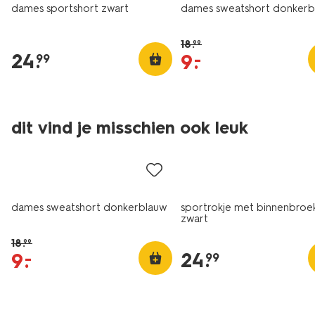
dames sportshort zwart
dames sweatshort donkerb
18
.
99
24
.
9
.
–
99
dit vind je misschien ook leuk
korting
dames sweatshort donkerblauw
sportrokje met binnenbroe
zwart
18
.
99
24
.
9
.
–
99