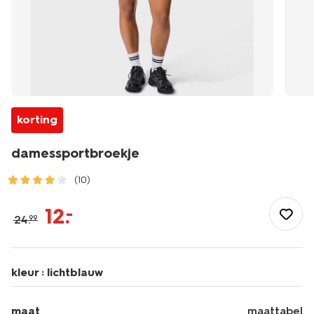
korting
damessportbroekje
(10)
/dames/dameskleding/sportkleding/damessportbroekje-
36000481.html
12
.
–
24
.
99
kleur :
lichtblauw
maat
maattabel