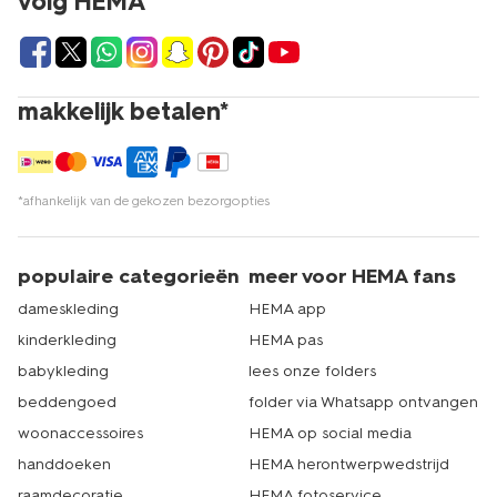
volg HEMA
makkelijk betalen*
*afhankelijk van de gekozen bezorgopties
populaire categorieën
meer voor HEMA fans
dameskleding
HEMA app
kinderkleding
HEMA pas
babykleding
lees onze folders
beddengoed
folder via Whatsapp ontvangen
woonaccessoires
HEMA op social media
handdoeken
HEMA herontwerpwedstrijd
raamdecoratie
HEMA fotoservice