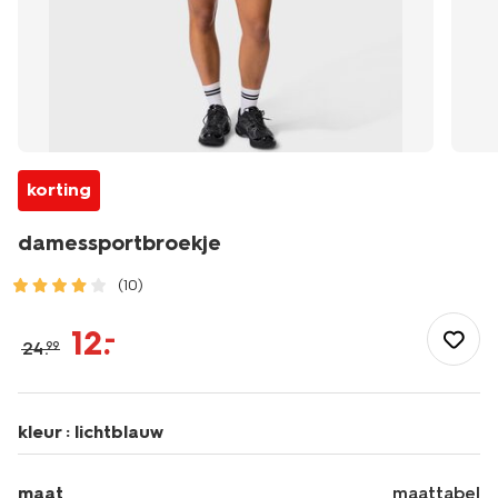
korting
damessportbroekje
(10)
/dames/dameskleding/sportkleding/damessportbroekje-
36000480.html
12
.
–
24
.
99
kleur :
lichtblauw
maat
maattabel