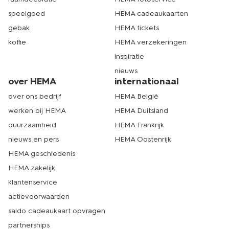
speelgoed
HEMA cadeaukaarten
gebak
HEMA tickets
koffie
HEMA verzekeringen
inspiratie
nieuws
over HEMA
internationaal
over ons bedrijf
HEMA België
werken bij HEMA
HEMA Duitsland
duurzaamheid
HEMA Frankrijk
nieuws en pers
HEMA Oostenrijk
HEMA geschiedenis
HEMA zakelijk
klantenservice
actievoorwaarden
saldo cadeaukaart opvragen
partnerships