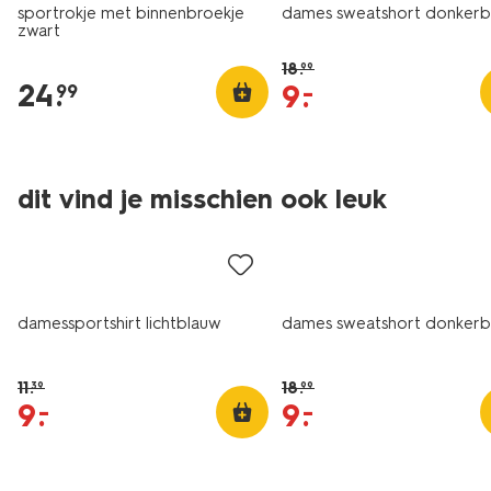
sportrokje met binnenbroekje
dames sweatshort donkerb
zwart
18
.
99
24
.
9
.
–
99
dit vind je misschien ook leuk
sale
korting
damessportshirt lichtblauw
dames sweatshort donkerb
11
.
18
.
39
99
9
.
9
.
–
–