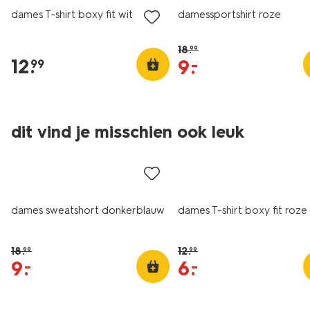
dames T-shirt boxy fit wit
damessportshirt roze
18
.
99
12
.
9
.
–
99
dit vind je misschien ook leuk
korting
korting
dames sweatshort donkerblauw
dames T-shirt boxy fit roze
18
.
12
.
99
99
9
.
6
.
–
–