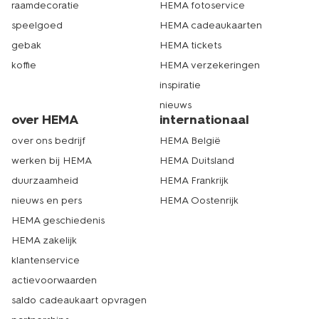
raamdecoratie
HEMA fotoservice
speelgoed
HEMA cadeaukaarten
gebak
HEMA tickets
koffie
HEMA verzekeringen
inspiratie
nieuws
over HEMA
internationaal
over ons bedrijf
HEMA België
werken bij HEMA
HEMA Duitsland
duurzaamheid
HEMA Frankrijk
nieuws en pers
HEMA Oostenrijk
HEMA geschiedenis
HEMA zakelijk
klantenservice
actievoorwaarden
saldo cadeaukaart opvragen