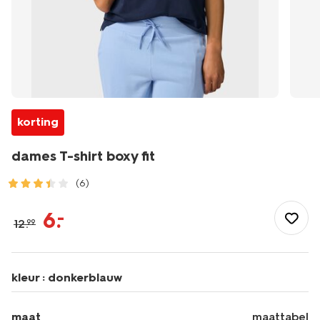
korting
dames T-shirt boxy fit
(6)
/dames/dameskleding/sportkleding/sportshirts/dames-
t-
6
.
–
12
.
99
shirt-
boxy-
fit-
36000396.html
kleur :
donkerblauw
maat
maattabel