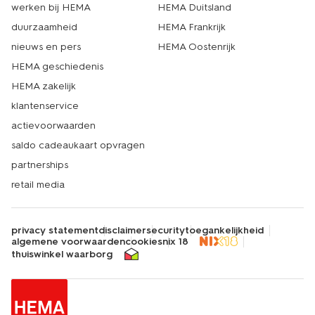
werken bij HEMA
HEMA Duitsland
duurzaamheid
HEMA Frankrijk
nieuws en pers
HEMA Oostenrijk
HEMA geschiedenis
HEMA zakelijk
klantenservice
actievoorwaarden
saldo cadeaukaart opvragen
partnerships
retail media
privacy statement
disclaimer
security
toegankelijkheid
algemene voorwaarden
cookies
nix 18
thuiswinkel waarborg