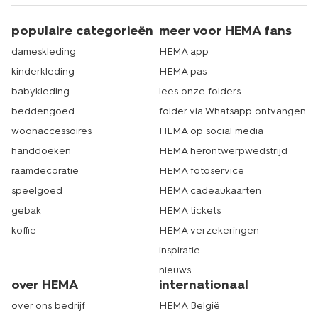
populaire categorieën
meer voor HEMA fans
dameskleding
HEMA app
kinderkleding
HEMA pas
babykleding
lees onze folders
beddengoed
folder via Whatsapp ontvangen
woonaccessoires
HEMA op social media
handdoeken
HEMA herontwerpwedstrijd
raamdecoratie
HEMA fotoservice
speelgoed
HEMA cadeaukaarten
gebak
HEMA tickets
koffie
HEMA verzekeringen
inspiratie
nieuws
over HEMA
internationaal
over ons bedrijf
HEMA België