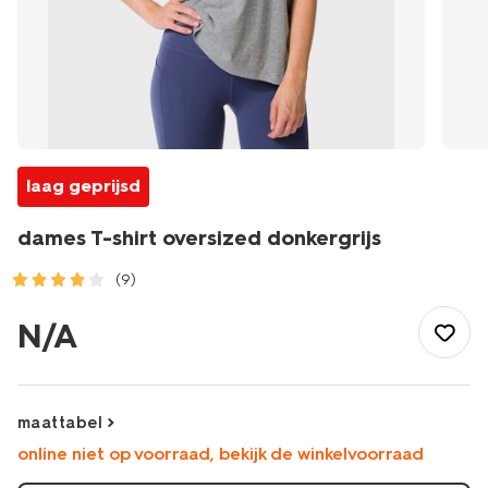
laag geprijsd
dames T-shirt oversized donkergrijs
(9)
/dames/dameskleding/sportkleding/sportshirts/dames-
t-
N/A
shirt-
oversized-
donkergrijs-
36050205DARKGREY.html
maattabel
online niet op voorraad, bekijk de winkelvoorraad