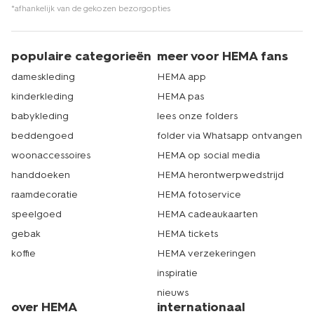
*afhankelijk van de gekozen bezorgopties
populaire categorieën
meer voor HEMA fans
dameskleding
HEMA app
kinderkleding
HEMA pas
babykleding
lees onze folders
beddengoed
folder via Whatsapp ontvangen
woonaccessoires
HEMA op social media
handdoeken
HEMA herontwerpwedstrijd
raamdecoratie
HEMA fotoservice
speelgoed
HEMA cadeaukaarten
gebak
HEMA tickets
koffie
HEMA verzekeringen
inspiratie
nieuws
over HEMA
internationaal