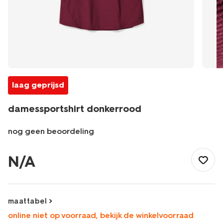
laag geprijsd
damessportshirt donkerrood
nog geen beoordeling
/dames/dameskleding/sportkleding/sportshirts/damessportshi
-
N/A
donkerrood-
36030361DARKRED.html
maattabel
online niet op voorraad, bekijk de winkelvoorraad