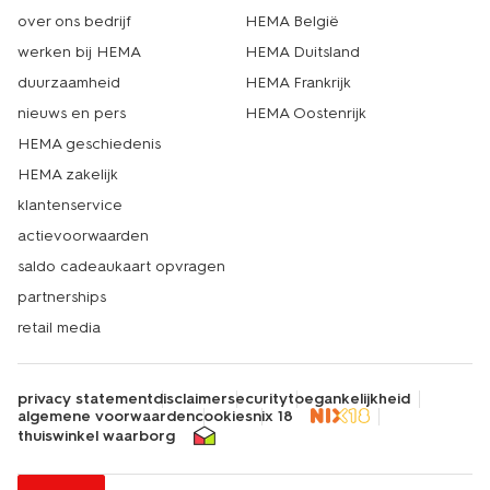
over ons bedrijf
HEMA België
werken bij HEMA
HEMA Duitsland
duurzaamheid
HEMA Frankrijk
nieuws en pers
HEMA Oostenrijk
HEMA geschiedenis
HEMA zakelijk
klantenservice
actievoorwaarden
saldo cadeaukaart opvragen
partnerships
retail media
privacy statement
disclaimer
security
toegankelijkheid
algemene voorwaarden
cookies
nix 18
thuiswinkel waarborg