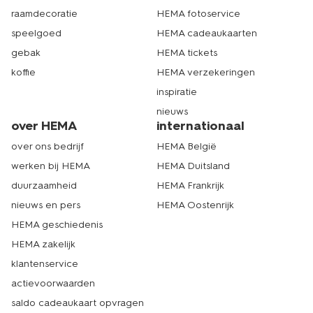
raamdecoratie
HEMA fotoservice
speelgoed
HEMA cadeaukaarten
gebak
HEMA tickets
koffie
HEMA verzekeringen
inspiratie
nieuws
over HEMA
internationaal
over ons bedrijf
HEMA België
werken bij HEMA
HEMA Duitsland
duurzaamheid
HEMA Frankrijk
nieuws en pers
HEMA Oostenrijk
HEMA geschiedenis
HEMA zakelijk
klantenservice
actievoorwaarden
saldo cadeaukaart opvragen