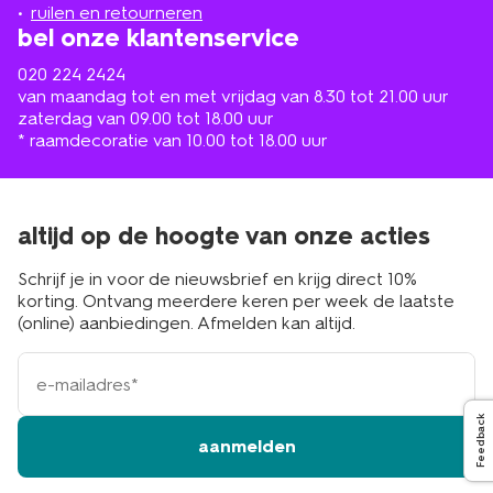
buurt
ruilen en retourneren
bel onze klantenservice
020 224 2424
van maandag tot en met vrijdag van 8.30 tot 21.00 uur
zaterdag van 09.00 tot 18.00 uur
* raamdecoratie van 10.00 tot 18.00 uur
altijd op de hoogte van onze acties
Schrijf je in voor de nieuwsbrief en krijg direct 10%
korting. Ontvang meerdere keren per week de laatste
(online) aanbiedingen. Afmelden kan altijd.
e-
mailadres
Feedback
aanmelden