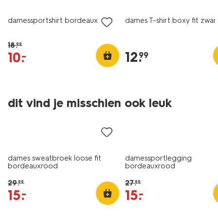
damessportshirt bordeauxrood
dames T-shirt boxy fit zwar
18
.
99
12
.
10
.
–
99
dit vind je misschien ook leuk
korting
sale
dames sweatbroek loose fit
damessportlegging
bordeauxrood
bordeauxrood
29
.
27
.
99
99
15
.
15
.
–
–