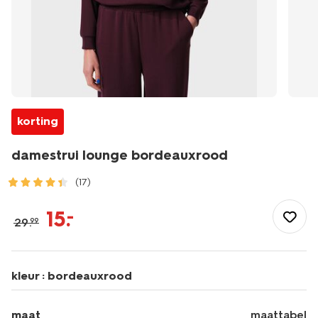
korting
damestrui lounge bordeauxrood
(17)
/dames/dameskleding/sportkleding/sportshirts/damestrui-
lounge-
15
.
–
29
.
99
bordeauxrood-
36000446BURGUNDYRED.html
kleur :
bordeauxrood
maat
maattabel