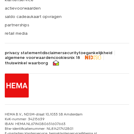
actievoorwaarden
saldo cadeaukaart opvragen
partnerships
retail media
privacy statement
disclaimer
security
toegankelijkheid
algemene voorwaarden
cookies
nix 18
thuiswinkel waarborg
HEMA B.V., NDSM-straat 10,1033 SB Amsterdam
KvK-nummer: 34215639
IBAN: HEMA NL67INGB0651607663
Btw-identificatienummer: NL814217412B01
E-mailadres klantenservice: hemaklantenservice@hema.nl