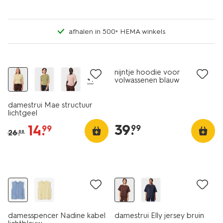
afhalen in 500+ HEMA winkels
nieuw
korting
nieuw
nijntje hoodie voor
+1
volwassenen blauw
damestrui Mae structuur
lichtgeel
39
.
14
.
99
99
26
.
99
nieuw
nieuw
damesspencer Nadine kabel
damestrui Elly jersey bruin