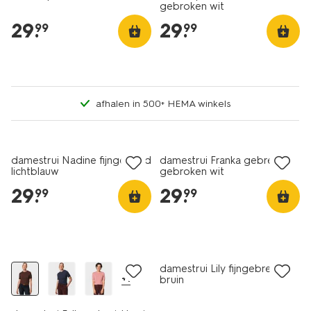
gebroken wit
29
.
29
.
99
99
afhalen in 500+ HEMA winkels
nieuw
nieuw
damestrui Nadine fijngebreid
damestrui Franka gebreid
lichtblauw
gebroken wit
29
.
29
.
99
99
nieuw
nieuw
damestrui Lily fijngebreid
+1
bruin