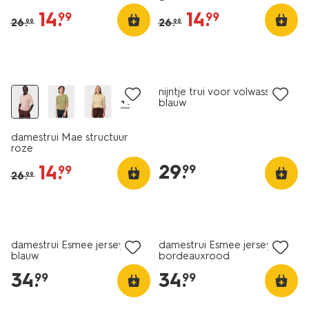
14
.
14
.
99
99
26
.
26
.
99
99
nieuw
korting
nieuw
nijntje trui voor volwassenen
+1
blauw
damestrui Mae structuur
roze
29
.
14
.
99
99
26
.
99
nieuw
nieuw
damestrui Esmee jersey
damestrui Esmee jersey
blauw
bordeauxrood
34
.
34
.
99
99