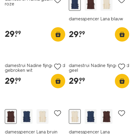
roze
damesspencer Lana blauw
29
.
29
.
99
99
nieuw
nieuw
damestrui Nadine fijngebreid
damestrui Nadine fijngebreid
gebroken wit
geel
29
.
29
.
99
99
nieuw
nieuw
damesspencer Lana bruin
damesspencer Lana