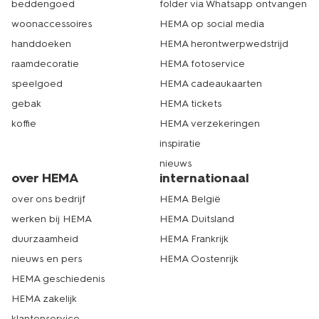
beddengoed
folder via Whatsapp ontvangen
shop een sweatshirt voor dames
woonaccessoires
HEMA op social media
online op hema.nl
handdoeken
HEMA herontwerpwedstrijd
raamdecoratie
HEMA fotoservice
Op zoek naar andere
winteraccessoires voor dames
?
speelgoed
HEMA cadeaukaarten
Wat dacht je van een fijne damessjaal, damesmuts of
een paar dameshandschoenen? Hiermee ben je in een
gebak
HEMA tickets
handomdraai klaar om buiten de kou te trotseren. En met
koffie
HEMA verzekeringen
onze
pluizenrollers
houd je deze pluisvrij, wel zo handig.
Kom langs in de winkel of shop damestruien en andere
inspiratie
producten om je warm te houden op hema.nl. Wij zorgen
nieuws
er dan voor dat je je bestelling zo snel mogelijk thuis
over HEMA
internationaal
ontvangt. Op naar een heerlijke winter! Echt HEMA.
over ons bedrijf
HEMA België
werken bij HEMA
HEMA Duitsland
duurzaamheid
HEMA Frankrijk
nieuws en pers
HEMA Oostenrijk
HEMA geschiedenis
HEMA zakelijk
klantenservice