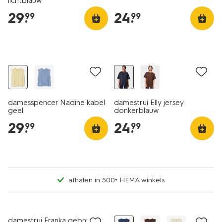
lichtblauw
29
.
24
.
99
99
nieuw
nieuw
damesspencer Nadine kabel
damestrui Elly jersey
geel
donkerblauw
29
.
24
.
99
99
afhalen in 500+ HEMA winkels
nieuw
nieuw
damestrui Franka gebreid