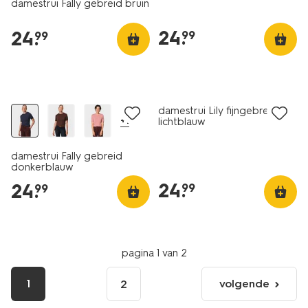
damestrui Fally gebreid bruin
24
.
24
.
99
99
nieuw
nieuw
damestrui Lily fijngebreid
+1
lichtblauw
damestrui Fally gebreid
donkerblauw
24
.
24
.
99
99
pagina 1 van 2
1
volgende
2
volgende
pagina