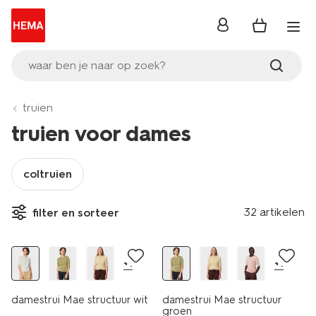
inloggen
waar ben je naar op zoek?
truien
truien voor dames
coltruien
nieuw
nieuw
32 artikelen
filter en sorteer
korting
korting
+1
+1
damestrui Mae structuur wit
damestrui Mae structuur
groen