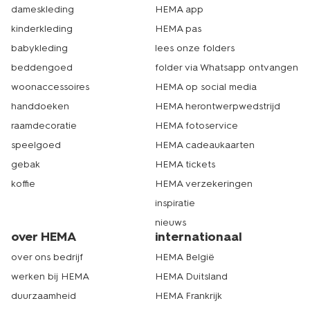
dameskleding
HEMA app
kinderkleding
HEMA pas
babykleding
lees onze folders
beddengoed
folder via Whatsapp ontvangen
woonaccessoires
HEMA op social media
handdoeken
HEMA herontwerpwedstrijd
raamdecoratie
HEMA fotoservice
speelgoed
HEMA cadeaukaarten
gebak
HEMA tickets
koffie
HEMA verzekeringen
inspiratie
nieuws
over HEMA
internationaal
over ons bedrijf
HEMA België
werken bij HEMA
HEMA Duitsland
duurzaamheid
HEMA Frankrijk