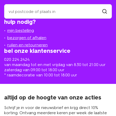
zoek
een
winkel
vind
hulp nodig?
winkel
bij
jou
mijn bestelling
in
de
bezorgen of afhalen
buurt
ruilen en retourneren
bel onze klantenservice
020 224 2424
van maandag tot en met vrijdag van 8.30 tot 21.00 uur
zaterdag van 09.00 tot 18.00 uur
* raamdecoratie van 10.00 tot 18.00 uur
altijd op de hoogte van onze acties
Schrijf je in voor de nieuwsbrief en krijg direct 10%
korting. Ontvang meerdere keren per week de laatste