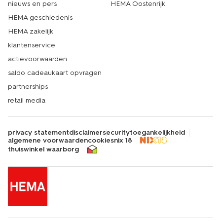
nieuws en pers
HEMA Oostenrijk
HEMA geschiedenis
HEMA zakelijk
klantenservice
actievoorwaarden
saldo cadeaukaart opvragen
partnerships
retail media
privacy statement
disclaimer
security
toegankelijkheid
algemene voorwaarden
cookies
nix 18
thuiswinkel waarborg