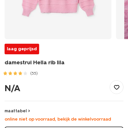
laag geprijsd
damestrui Hella rib lila
(55)
/dames/dameskleding/truien/damestrui-
hella-
N/A
rib-
lila-
36204450LILAC.html
maattabel
online niet op voorraad, bekijk de winkelvoorraad