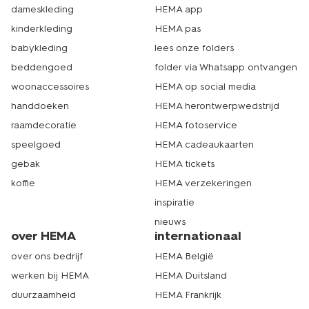
dameskleding
HEMA app
kinderkleding
HEMA pas
babykleding
lees onze folders
beddengoed
folder via Whatsapp ontvangen
woonaccessoires
HEMA op social media
handdoeken
HEMA herontwerpwedstrijd
raamdecoratie
HEMA fotoservice
speelgoed
HEMA cadeaukaarten
gebak
HEMA tickets
koffie
HEMA verzekeringen
inspiratie
nieuws
over HEMA
internationaal
over ons bedrijf
HEMA België
werken bij HEMA
HEMA Duitsland
duurzaamheid
HEMA Frankrijk