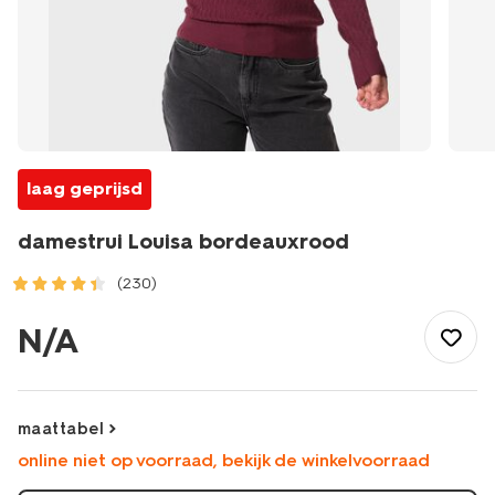
laag geprijsd
damestrui Louisa bordeauxrood
(230)
/dames/dameskleding/truien/damestrui-
louisa-
N/A
bordeauxrood-
36202880BURGUNDYRED.html
maattabel
online niet op voorraad, bekijk de winkelvoorraad