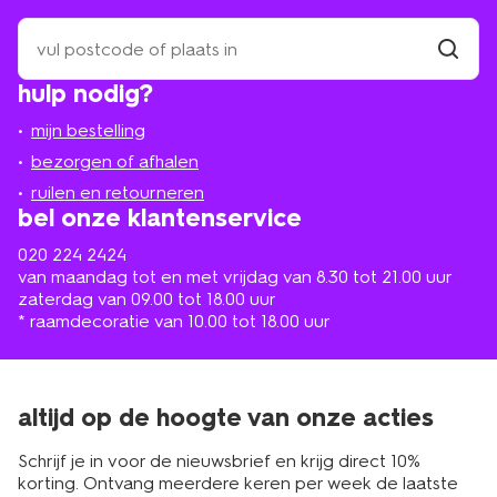
zoek
een
winkel
vind
hulp nodig?
winkel
bij
jou
mijn bestelling
in
de
bezorgen of afhalen
buurt
ruilen en retourneren
bel onze klantenservice
020 224 2424
van maandag tot en met vrijdag van 8.30 tot 21.00 uur
zaterdag van 09.00 tot 18.00 uur
* raamdecoratie van 10.00 tot 18.00 uur
altijd op de hoogte van onze acties
Schrijf je in voor de nieuwsbrief en krijg direct 10%
korting. Ontvang meerdere keren per week de laatste