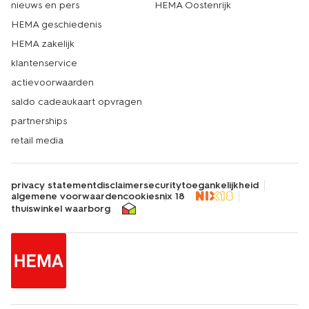
nieuws en pers
HEMA Oostenrijk
HEMA geschiedenis
HEMA zakelijk
klantenservice
actievoorwaarden
saldo cadeaukaart opvragen
partnerships
retail media
privacy statement
disclaimer
security
toegankelijkheid
algemene voorwaarden
cookies
nix 18
thuiswinkel waarborg