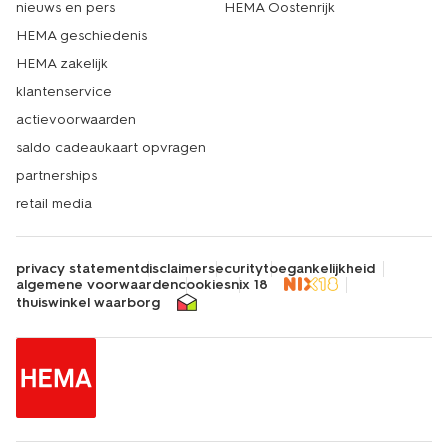
nieuws en pers
HEMA Oostenrijk
HEMA geschiedenis
HEMA zakelijk
klantenservice
actievoorwaarden
saldo cadeaukaart opvragen
partnerships
retail media
privacy statement
disclaimer
security
toegankelijkheid
algemene voorwaarden
cookies
nix 18
thuiswinkel waarborg