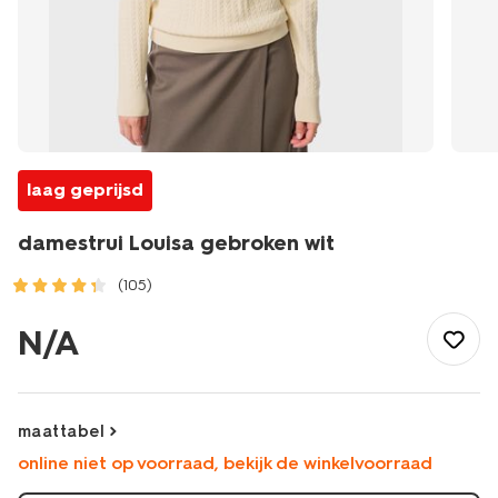
laag geprijsd
damestrui Louisa gebroken wit
(105)
/dames/dameskleding/truien/damestrui-
louisa-
N/A
gebroken-
wit-
36203860OFFWHITE.html
maattabel
online niet op voorraad, bekijk de winkelvoorraad