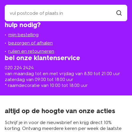
zoek
een
winkel
vind
hulp nodig?
winkel
bij
jou
mijn bestelling
in
de
bezorgen of afhalen
buurt
ruilen en retourneren
bel onze klantenservice
020 224 2424
van maandag tot en met vrijdag van 8.30 tot 21.00 uur
zaterdag van 09.00 tot 18.00 uur
* raamdecoratie van 10.00 tot 18.00 uur
altijd op de hoogte van onze acties
Schrijf je in voor de nieuwsbrief en krijg direct 10%
korting. Ontvang meerdere keren per week de laatste