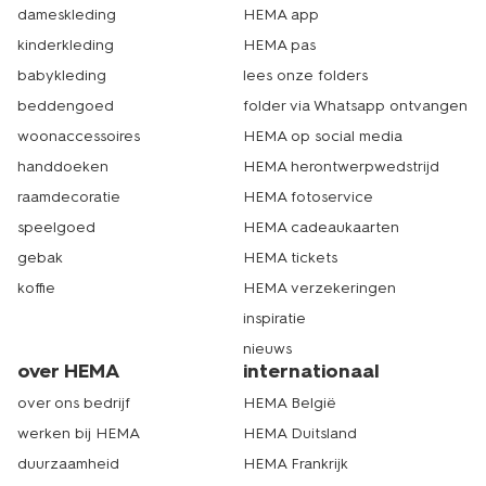
dameskleding
HEMA app
kinderkleding
HEMA pas
babykleding
lees onze folders
beddengoed
folder via Whatsapp ontvangen
woonaccessoires
HEMA op social media
handdoeken
HEMA herontwerpwedstrijd
raamdecoratie
HEMA fotoservice
speelgoed
HEMA cadeaukaarten
gebak
HEMA tickets
koffie
HEMA verzekeringen
inspiratie
nieuws
over HEMA
internationaal
over ons bedrijf
HEMA België
werken bij HEMA
HEMA Duitsland
duurzaamheid
HEMA Frankrijk