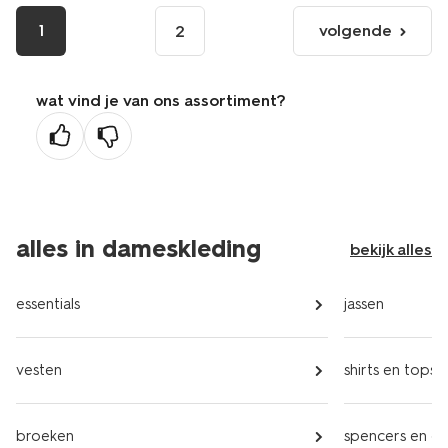
1
volgende
2
volgende
pagina
wat vind je van ons assortiment?
alles in dameskleding
bekijk alles
essentials
jassen
vesten
shirts en tops
broeken
spencers en gil