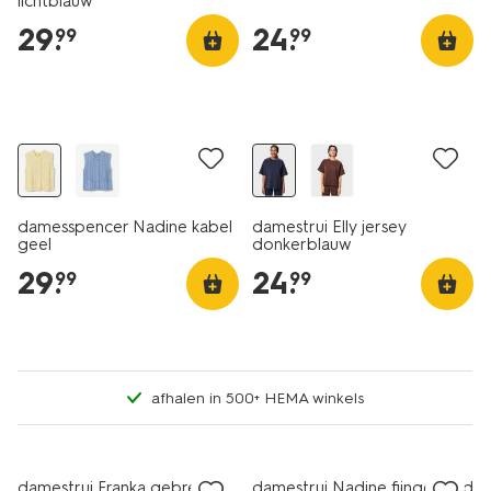
lichtblauw
29
.
24
.
99
99
nieuw
nieuw
damesspencer Nadine kabel
damestrui Elly jersey
geel
donkerblauw
29
.
24
.
99
99
afhalen in 500+ HEMA winkels
nieuw
nieuw
damestrui Franka gebreid
damestrui Nadine fijngebreid