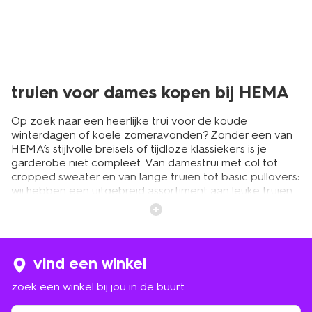
truien voor dames kopen bij HEMA
Op zoek naar een heerlijke trui voor de koude
winterdagen of koele zomeravonden? Zonder een van
HEMA’s stijlvolle breisels of tijdloze klassiekers is je
garderobe niet compleet. Van damestrui met col tot
cropped sweater en van lange truien tot basic pullovers:
wij hebben een uitgebreid assortiment aan leuke truien
voor elke vrouw. Kom stijlvol de koude dagen door of
draag je favoriete zomeroutfit het hele jaar door: dames
truien zijn heerlijk praktisch, comfortabel en veelzijdig.
Draag je lievelingsjurk zowel in de koude als warme
maanden met een dames trui erover, of laat je jas lekker
vind een winkel
thuis en stop een trui in je tas voor de koelere
zoek een winkel bij jou in de buurt
zomeravonden. HEMA damestruien zijn niet alleen
gemaakt van fijne materialen, ze zijn ook nog eens erg
zoek