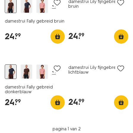
damestrui Lily fijngebreid
+1
bruin
damestrui Fally gebreid bruin
24
.
24
.
99
99
nieuw
nieuw
damestrui Lily fijngebreid
+1
lichtblauw
damestrui Fally gebreid
donkerblauw
24
.
24
.
99
99
pagina 1 van 2