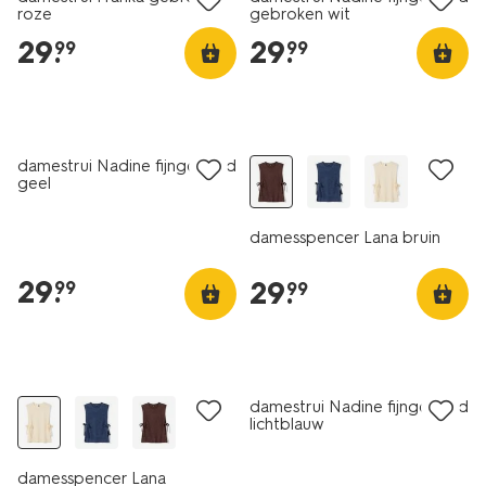
roze
gebroken wit
29
.
29
.
99
99
nieuw
nieuw
damestrui Nadine fijngebreid
geel
damesspencer Lana bruin
29
.
29
.
99
99
nieuw
nieuw
damestrui Nadine fijngebreid
lichtblauw
damesspencer Lana