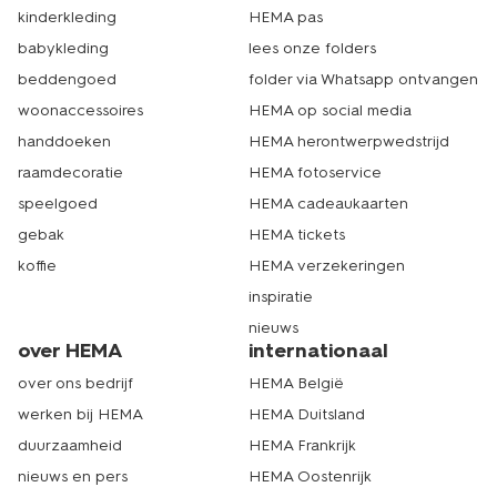
winter een mooi kleurtje hebben als je een trui draagt?
kinderkleding
HEMA pas
Gebruik dan eens een
zelfbruiner
.
babykleding
lees onze folders
beddengoed
folder via Whatsapp ontvangen
shop een sweatshirt voor dames
woonaccessoires
HEMA op social media
online op hema.nl
handdoeken
HEMA herontwerpwedstrijd
raamdecoratie
HEMA fotoservice
Op zoek naar andere
winteraccessoires voor dames
?
speelgoed
HEMA cadeaukaarten
Wat dacht je van een fijne damessjaal, damesmuts of
een paar dameshandschoenen? Hiermee ben je in een
gebak
HEMA tickets
handomdraai klaar om buiten de kou te trotseren. En met
koffie
HEMA verzekeringen
onze
pluizenrollers
houd je deze pluisvrij, wel zo handig.
Kom langs in de winkel of shop damestruien en andere
inspiratie
producten om je warm te houden op hema.nl. Wij zorgen
nieuws
er dan voor dat je je bestelling zo snel mogelijk thuis
over HEMA
internationaal
ontvangt. Op naar een heerlijke winter! Echt HEMA.
over ons bedrijf
HEMA België
werken bij HEMA
HEMA Duitsland
duurzaamheid
HEMA Frankrijk
nieuws en pers
HEMA Oostenrijk