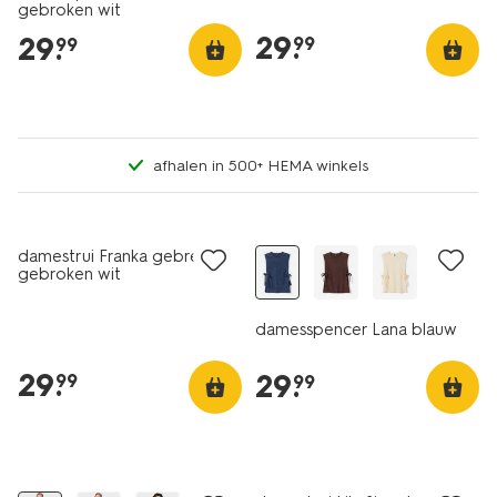
gebroken wit
29
.
29
.
99
99
afhalen in 500+ HEMA winkels
nieuw
nieuw
damestrui Franka gebreid
gebroken wit
damesspencer Lana blauw
29
.
29
.
99
99
nieuw
nieuw