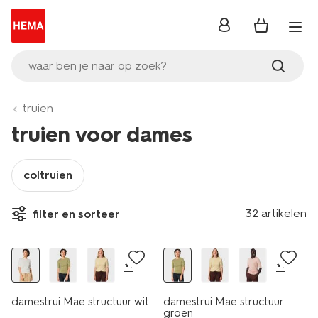
inloggen
waar ben je naar op zoek?
truien
truien voor dames
coltruien
nieuw
nieuw
32 artikelen
filter en sorteer
korting
korting
+1
+1
damestrui Mae structuur wit
damestrui Mae structuur
groen