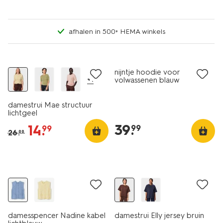
afhalen in 500+ HEMA winkels
nieuw
korting
nieuw
nijntje hoodie voor
+1
volwassenen blauw
damestrui Mae structuur
lichtgeel
39
.
14
.
99
99
26
.
99
nieuw
nieuw
damesspencer Nadine kabel
damestrui Elly jersey bruin