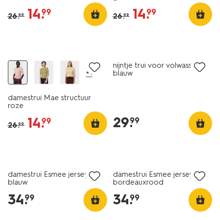
14
.
14
.
99
99
26
.
26
.
99
99
nieuw
korting
nieuw
nijntje trui voor volwassenen
+1
blauw
damestrui Mae structuur
roze
29
.
14
.
99
99
26
.
99
nieuw
nieuw
damestrui Esmee jersey
damestrui Esmee jersey
blauw
bordeauxrood
34
.
34
.
99
99