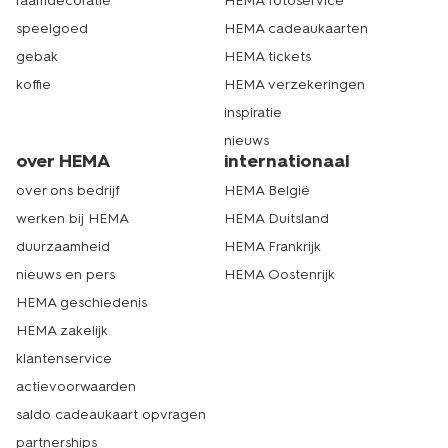
raamdecoratie
HEMA fotoservice
speelgoed
HEMA cadeaukaarten
gebak
HEMA tickets
koffie
HEMA verzekeringen
inspiratie
nieuws
over HEMA
internationaal
over ons bedrijf
HEMA België
werken bij HEMA
HEMA Duitsland
duurzaamheid
HEMA Frankrijk
nieuws en pers
HEMA Oostenrijk
HEMA geschiedenis
HEMA zakelijk
klantenservice
actievoorwaarden
saldo cadeaukaart opvragen
partnerships