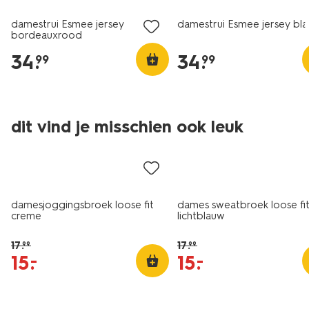
damestrui Esmee jersey
damestrui Esmee jersey bl
bordeauxrood
34
.
34
.
99
99
dit vind je misschien ook leuk
sale
sale
damesjoggingsbroek loose fit
dames sweatbroek loose fi
creme
lichtblauw
17
.
17
.
99
99
15
.
15
.
–
–