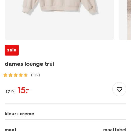
sale
dames lounge trui
(102)
/dames/dameskleding/truien/sweaters/dames-
lounge-
15
.
–
17
.
99
trui-
36050160.html
kleur :
creme
maat
maattabel