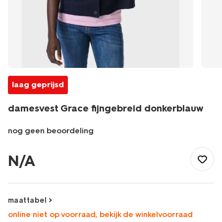
laag geprijsd
damesvest Grace fijngebreid donkerblauw
nog geen beoordeling
/dames/dameskleding/vesten/damesvest-
grace-
N/A
fijngebreid-
donkerblauw-
36302520DARKBLUE.html
maattabel
online niet op voorraad, bekijk de winkelvoorraad