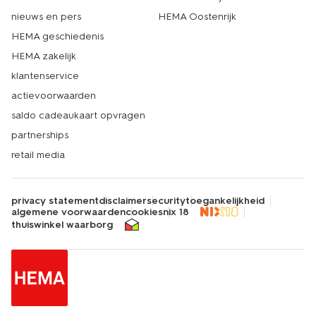
nieuws en pers
HEMA Oostenrijk
HEMA geschiedenis
HEMA zakelijk
klantenservice
actievoorwaarden
saldo cadeaukaart opvragen
partnerships
retail media
privacy statement
disclaimer
security
toegankelijkheid
algemene voorwaarden
cookies
nix 18
thuiswinkel waarborg