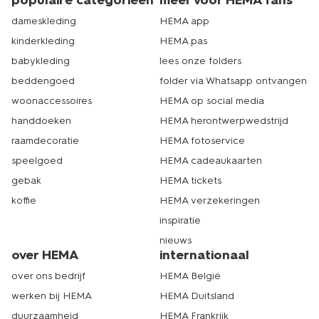
populaire categorieën
meer voor HEMA fans
dameskleding
HEMA app
kinderkleding
HEMA pas
babykleding
lees onze folders
beddengoed
folder via Whatsapp ontvangen
woonaccessoires
HEMA op social media
handdoeken
HEMA herontwerpwedstrijd
raamdecoratie
HEMA fotoservice
speelgoed
HEMA cadeaukaarten
gebak
HEMA tickets
koffie
HEMA verzekeringen
inspiratie
nieuws
over HEMA
internationaal
over ons bedrijf
HEMA België
werken bij HEMA
HEMA Duitsland
duurzaamheid
HEMA Frankrijk