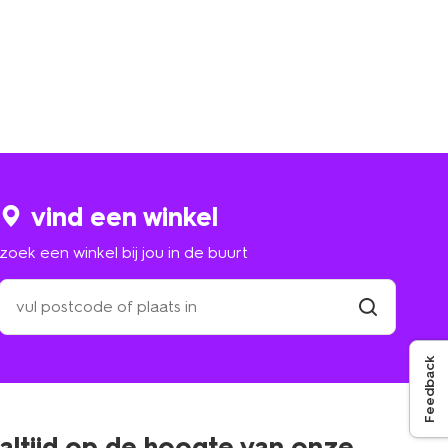
vind een winkel
zoek een winkel bij jou in de buurt
zoek
een
winkel
vind
winkel
bij
Feedback
jou
in
de
buurt
altijd op de hoogte van onze