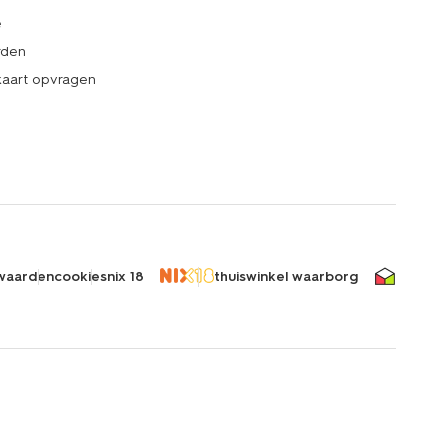
e
rden
kaart opvragen
waarden
cookies
nix 18
thuiswinkel waarborg