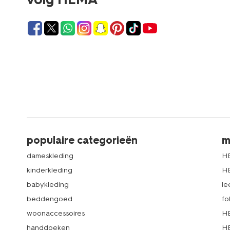
populaire categorieën
m
dameskleding
H
kinderkleding
H
babykleding
le
beddengoed
fo
woonaccessoires
HE
handdoeken
HE