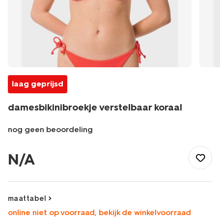
laag geprijsd
damesbikinibroekje verstelbaar koraal
nog geen beoordeling
/dames/dameskleding/zwemkleding/bikinis/broekjes/damesbik
verstelbaar-
N/A
koraal-
22351920CORAL.html
maattabel
online niet op voorraad, bekijk de winkelvoorraad