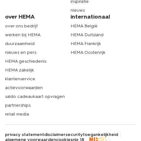
inspiratie
nieuws
over HEMA
internationaal
over ons bedrijf
HEMA België
werken bij HEMA
HEMA Duitsland
duurzaamheid
HEMA Frankrijk
nieuws en pers
HEMA Oostenrijk
HEMA geschiedenis
HEMA zakelijk
klantenservice
actievoorwaarden
saldo cadeaukaart opvragen
partnerships
retail media
privacy statement
disclaimer
security
toegankelijkheid
algemene voorwaarden
cookies
nix 18