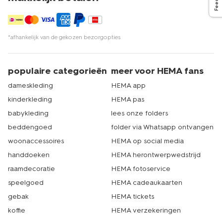
*afhankelijk van de gekozen bezorgopties
populaire categorieën
meer voor HEMA fans
dameskleding
HEMA app
kinderkleding
HEMA pas
babykleding
lees onze folders
beddengoed
folder via Whatsapp ontvangen
woonaccessoires
HEMA op social media
handdoeken
HEMA herontwerpwedstrijd
raamdecoratie
HEMA fotoservice
speelgoed
HEMA cadeaukaarten
gebak
HEMA tickets
koffie
HEMA verzekeringen