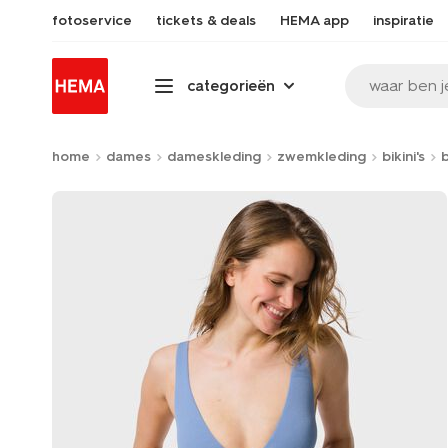
fotoservice
tickets & deals
HEMA app
inspiratie
waar ben j
categorieën
home
dames
dameskleding
zwemkleding
bikini's
b