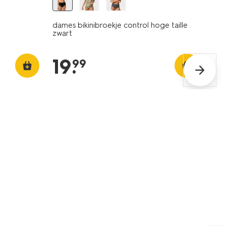
dames bikinibroekje control hoge taille
zwart
19
.
99