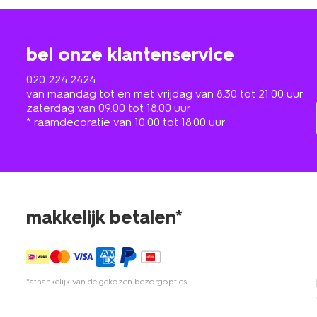
bel onze klantenservice
020 224 2424
van maandag tot en met vrijdag van 8.30 tot 21.00 uur
zaterdag van 09.00 tot 18.00 uur
* raamdecoratie van 10.00 tot 18.00 uur
makkelijk betalen*
*afhankelijk van de gekozen bezorgopties