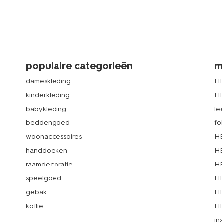
populaire categorieën
m
dameskleding
H
kinderkleding
H
babykleding
le
beddengoed
fo
woonaccessoires
HE
handdoeken
HE
raamdecoratie
HE
speelgoed
HE
gebak
HE
koffie
HE
in