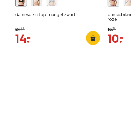
damesbikinitop triangel zwart
damesbikin
roze
24
.
18
.
49
74
–
–
14
.
10
.