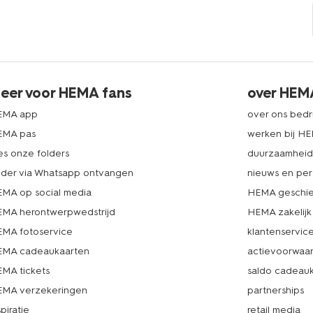
eer voor HEMA fans
over HEM
EMA app
over ons bedri
EMA pas
werken bij H
es onze folders
duurzaamhei
lder via Whatsapp ontvangen
nieuws en per
MA op social media
HEMA geschie
MA herontwerpwedstrijd
HEMA zakelijk
MA fotoservice
klantenservic
MA cadeaukaarten
actievoorwaa
MA tickets
saldo cadeau
MA verzekeringen
partnerships
spiratie
retail media