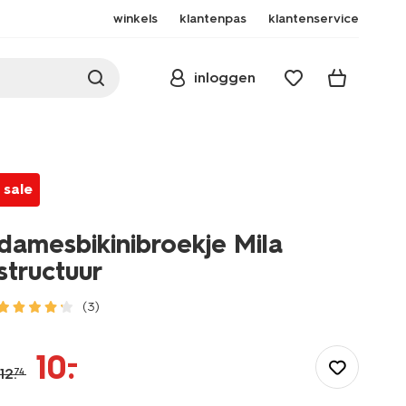
winkels
klantenpas
klantenservice
inloggen
sale
damesbikinibroekje Mila
structuur
(3)
/dames/dameskleding/zwemkleding/bikinis/tops/damesbikinibro
mila-
–
10
.
structuur-
12
.
74
22360414.html