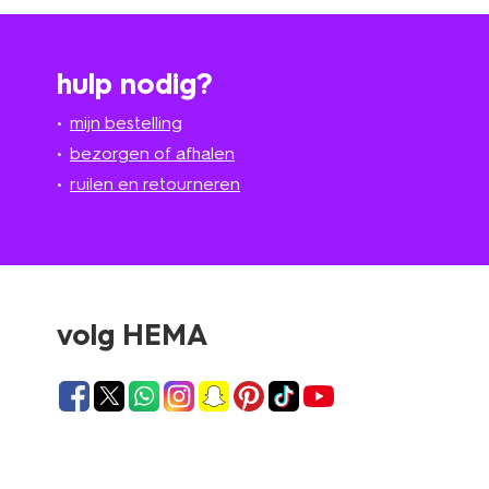
hulp nodig?
mijn bestelling
bezorgen of afhalen
ruilen en retourneren
volg HEMA