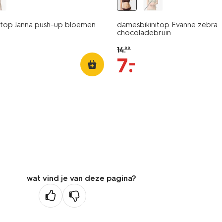
itop Janna push-up bloemen
damesbikinitop Evanne zebra
chocoladebruin
14
.
99
–
7
.
wat vind je van deze pagina?