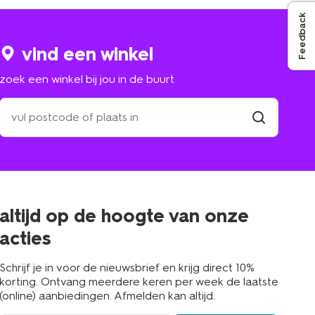
Feedback
vind een winkel
zoek een winkel bij jou in de buurt
zoek
een
winkel
vind
winkel
bij
jou
in
de
buurt
altijd op de hoogte van onze
acties
Schrijf je in voor de nieuwsbrief en krijg direct 10%
korting. Ontvang meerdere keren per week de laatste
(online) aanbiedingen. Afmelden kan altijd.