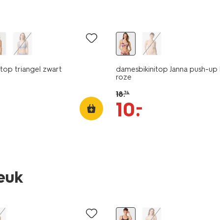
sale
top triangel zwart
damesbikinitop Janna push-u
roze
18
.
74
–
10
.
leuk
sale