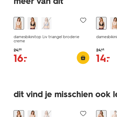
meer van dit
korting
korting
damesbikinitop Liv triangel broderie
damesbikini
creme
24
.
24
.
99
49
–
–
16
.
14
.
dit vind je misschien ook 
korting
sale