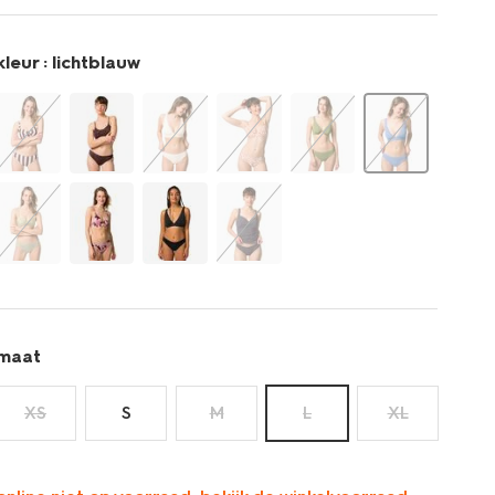
kleur :
lichtblauw
maat
XS
S
M
L
XL