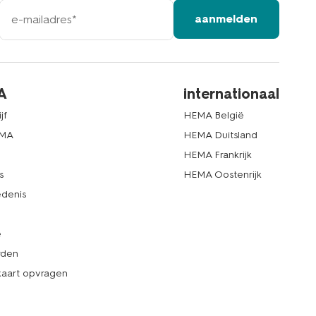
e-
aanmelden
mailadres
A
internationaal
jf
HEMA België
EMA
HEMA Duitsland
d
HEMA Frankrijk
s
HEMA Oostenrijk
denis
e
rden
kaart opvragen