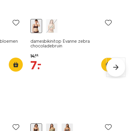
sale
p bloemen
damesbikinitop Evanne zebra
chocoladebruin
14
.
99
–
7
.