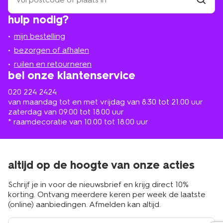
een
winkel
vind
hulp nodig?
winkel
bij
jou
mijn bestelling
in
de
bezorgen of afhalen
buurt
ruilen en retourneren
bel onze klantenservice
020 224 2424
van maandag tot en met vrijdag van 8.30 tot 21.00 uur
zaterdag van 09.00 tot 18.00 uur
* raamdecoratie van 10.00 tot 18.00 uur
altijd op de hoogte van onze acties
Schrijf je in voor de nieuwsbrief en krijg direct 10%
korting. Ontvang meerdere keren per week de laatste
(online) aanbiedingen. Afmelden kan altijd.
e-