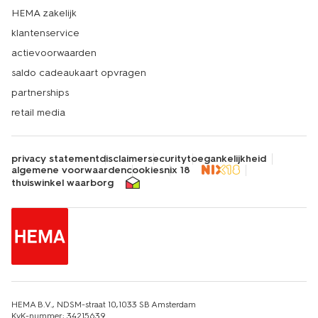
HEMA zakelijk
klantenservice
actievoorwaarden
saldo cadeaukaart opvragen
partnerships
retail media
privacy statement
disclaimer
security
toegankelijkheid
algemene voorwaarden
cookies
nix 18
thuiswinkel waarborg
HEMA B.V., NDSM-straat 10,1033 SB Amsterdam
KvK-nummer: 34215639