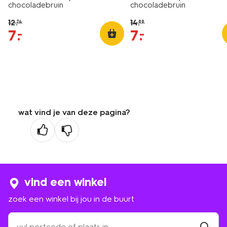
chocoladebruin
chocoladebruin
12
.
14
.
74
99
7
.
7
.
–
–
wat vind je van deze pagina?
vind een winkel
zoek een winkel bij jou in de buurt
zoek