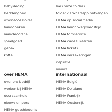
babykleding
lees onze folders
beddengoed
folder via Whatsapp ontvangen
woonaccessoires
HEMA op social media
handdoeken
HEMA herontwerpwedstrijd
raamdecoratie
HEMA fotoservice
speelgoed
HEMA cadeaukaarten
gebak
HEMA tickets
koffie
HEMA verzekeringen
inspiratie
nieuws
over HEMA
internationaal
over ons bedrijf
HEMA België
werken bij HEMA
HEMA Duitsland
duurzaamheid
HEMA Frankrijk
nieuws en pers
HEMA Oostenrijk
HEMA geschiedenis