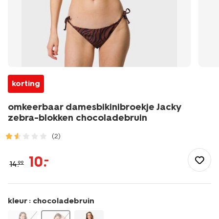
korting
omkeerbaar damesbikinibroekje Jacky
zebra-blokken chocoladebruin
(2)
/dames/dameskleding/zwemkleding/bikinis/tops/omkeerbaar
damesbikinibroekje-
10
.
–
14
.
99
jacky-
zebra-
blokken-
chocoladebruin-
kleur :
chocoladebruin
22360500CHOCOLATEBROWN.html