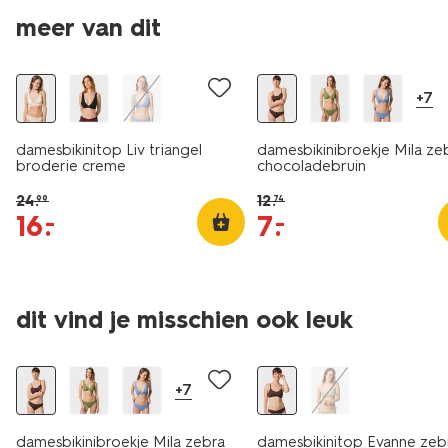
meer van dit
korting
sale
+7
damesbikinitop Liv triangel
damesbikinibroekje Mila ze
broderie creme
chocoladebruin
24
.
12
.
99
74
16
.
7
.
–
–
dit vind je misschien ook leuk
sale
sale
+7
damesbikinibroekje Mila zebra
damesbikinitop Evanne zeb