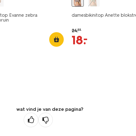
itop Evanne zebra
damesbikinitop Anette blokstr
ruin
24
.
99
–
18
.
wat vind je van deze pagina?