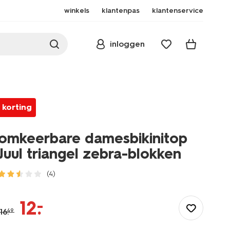
winkels
klantenpas
klantenservice
inloggen
korting
omkeerbare damesbikinitop
Juul triangel zebra-blokken
(4)
/dames/dameskleding/zwemkleding/bikinis/tops/omkeerbare-
damesbikinitop-
–
12
.
juul-
16
.
49
triangel-