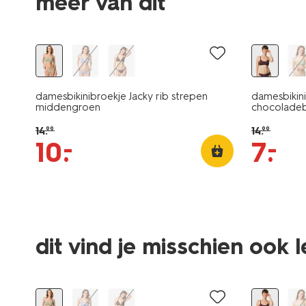
meer van dit
korting
sale
damesbikinibroekje Jacky rib strepen
damesbikin
middengroen
chocoladeb
14
.
14
.
99
99
–
–
10
.
7
.
dit vind je misschien ook 
korting
sale