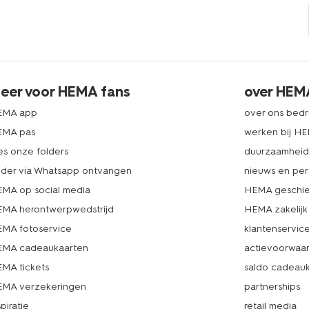
eer voor HEMA fans
over HEM
EMA app
over ons bedri
EMA pas
werken bij H
es onze folders
duurzaamhei
lder via Whatsapp ontvangen
nieuws en per
MA op social media
HEMA geschie
MA herontwerpwedstrijd
HEMA zakelijk
MA fotoservice
klantenservic
MA cadeaukaarten
actievoorwaa
MA tickets
saldo cadeau
MA verzekeringen
partnerships
spiratie
retail media