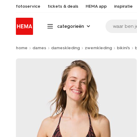
fotoservice
tickets & deals
HEMA app
inspiratie
waar ben j
categorieën
home
dames
dameskleding
zwemkleding
bikini's
b