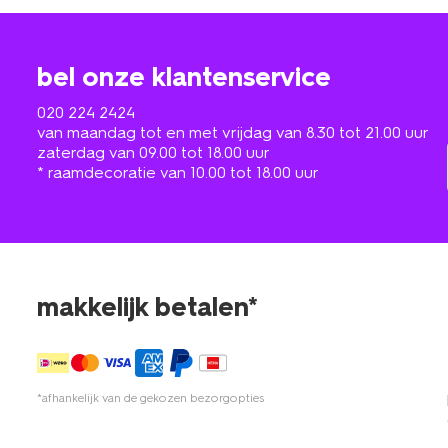
bel onze klantenservice
020 224 2424
van maandag tot en met vrijdag van 8.30 tot 21.00 uur
zaterdag van 09.00 tot 18.00 uur
* raamdecoratie van 10.00 tot 18.00 uur
makkelijk betalen*
*afhankelijk van de gekozen bezorgopties