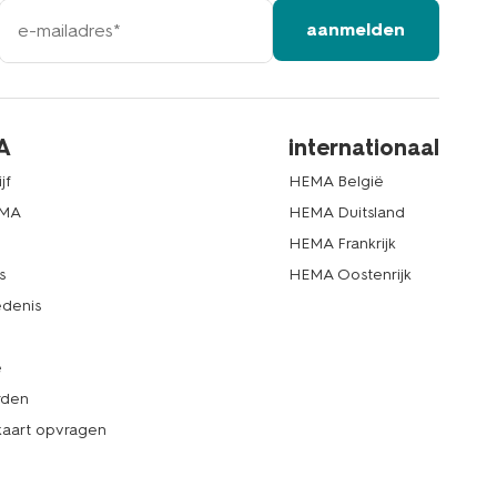
e-
aanmelden
mailadres
A
internationaal
jf
HEMA België
EMA
HEMA Duitsland
d
HEMA Frankrijk
s
HEMA Oostenrijk
denis
e
rden
kaart opvragen