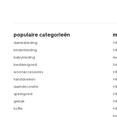
populaire categorieën
m
dameskleding
H
kinderkleding
H
babykleding
le
beddengoed
fo
woonaccessoires
HE
handdoeken
HE
raamdecoratie
HE
speelgoed
HE
gebak
HE
koffie
HE
in