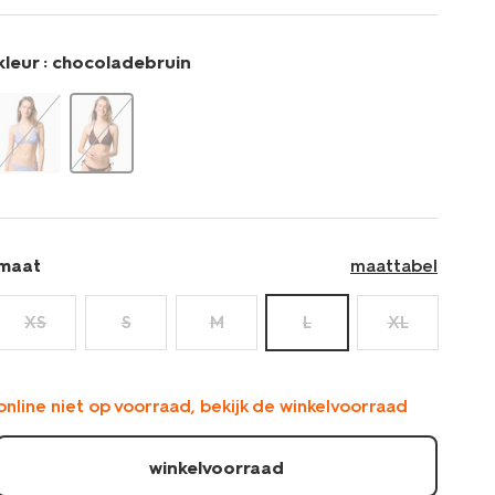
zebra-
blokken-
22360494.html
kleur :
chocoladebruin
maat
maattabel
XS
S
M
L
XL
online niet op voorraad, bekijk de winkelvoorraad
winkelvoorraad