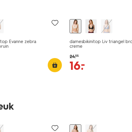
korting
itop Evanne zebra
damesbikinitop Liv triangel br
ruin
creme
24
.
99
–
16
.
leuk
korting