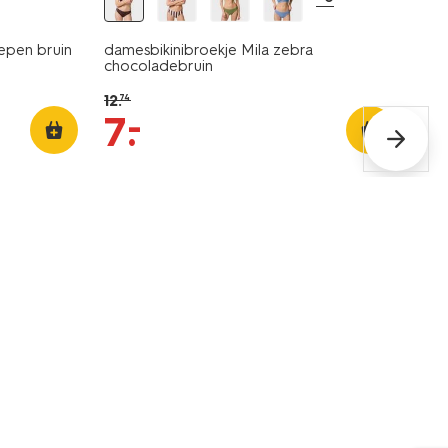
epen bruin
damesbikinibroekje Mila zebra
chocoladebruin
12
.
74
–
7
.