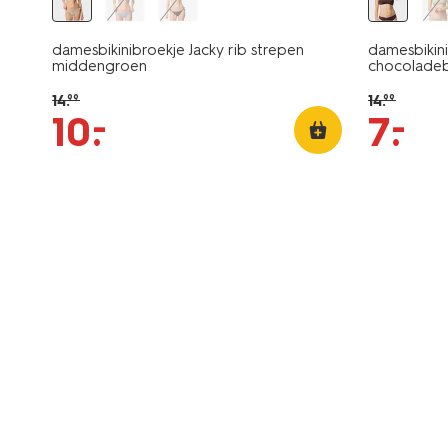
damesbikinibroekje Jacky rib strepen
damesbikin
middengroen
chocoladeb
14
.
14
.
99
99
–
–
10
.
7
.