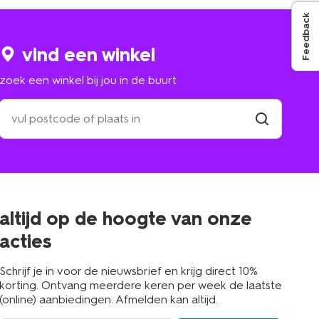
Feedback
vind een winkel
zoek een winkel bij jou in de buurt
zoek
een
winkel
vind
winkel
bij
jou
in
de
buurt
altijd op de hoogte van onze
acties
Schrijf je in voor de nieuwsbrief en krijg direct 10%
korting. Ontvang meerdere keren per week de laatste
(online) aanbiedingen. Afmelden kan altijd.