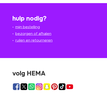
hulp nodig?
mijn bestelling
bezorgen of afhalen
ruilen en retourneren
volg HEMA