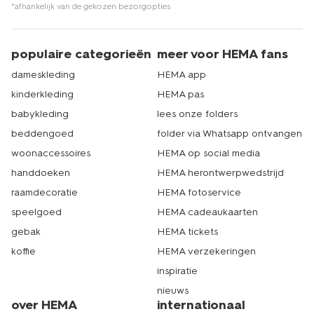
*afhankelijk van de gekozen bezorgopties
populaire categorieën
meer voor HEMA fans
dameskleding
HEMA app
kinderkleding
HEMA pas
babykleding
lees onze folders
beddengoed
folder via Whatsapp ontvangen
woonaccessoires
HEMA op social media
handdoeken
HEMA herontwerpwedstrijd
raamdecoratie
HEMA fotoservice
speelgoed
HEMA cadeaukaarten
gebak
HEMA tickets
koffie
HEMA verzekeringen
inspiratie
nieuws
over HEMA
internationaal