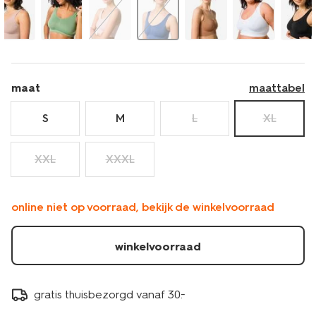
maat
maattabel
S
M
L
XL
XXL
XXXL
online niet op voorraad, bekijk de winkelvoorraad
winkelvoorraad
gratis thuisbezorgd vanaf 30.-