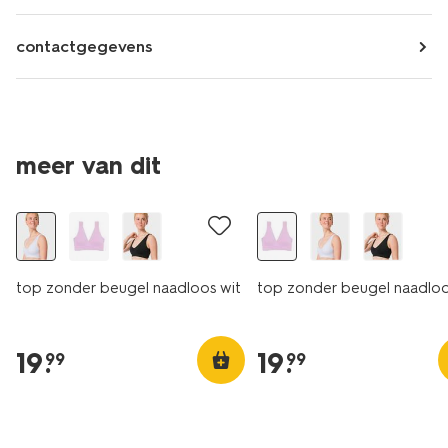
contactgegevens
meer van dit
30% korting
30% korting
top zonder beugel naadloos wit
top zonder beugel naadloos
19
.
19
.
99
99