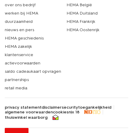
over ons bedrijf
HEMA België
werken bij HEMA
HEMA Duitsland
duurzaamheid
HEMA Frankrijk
nieuws en pers
HEMA Oostenrijk
HEMA geschiedenis
HEMA zakelijk
klantenservice
actievoorwaarden
saldo cadeaukaart opvragen
partnerships
retail media
privacy statement
disclaimer
security
toegankelijkheid
algemene voorwaarden
cookies
nix 18
thuiswinkel waarborg