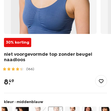
30% korting
niet voorgevormde top zonder beugel
naadloos
(166)
/dames/lingerie/bh/bh-
top/niet-
8
.
49
voorgevormde-
top-
zonder-
beugel-
kleur :
middenblauw
naadloos-
21811864.html