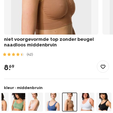
niet voorgevormde top zonder beugel
naadloos middenbruin
(42)
/dames/lingerie/bh/bh-
top/niet-
8
.
69
voorgevormde-
top-
zonder-
beugel-
kleur :
middenbruin
naadloos-
middenbruin-
21807190MIDBROWN.html