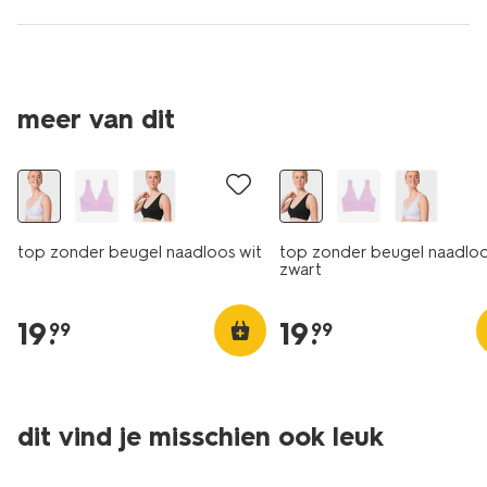
meer van dit
top zonder beugel naadloos wit
top zonder beugel naadlo
zwart
19
.
19
.
99
99
dit vind je misschien ook leuk
40% korting