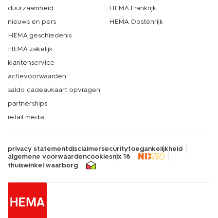
duurzaamheid
HEMA Frankrijk
nieuws en pers
HEMA Oostenrijk
HEMA geschiedenis
HEMA zakelijk
klantenservice
actievoorwaarden
saldo cadeaukaart opvragen
partnerships
retail media
privacy statement
disclaimer
security
toegankelijkheid
algemene voorwaarden
cookies
nix 18
thuiswinkel waarborg