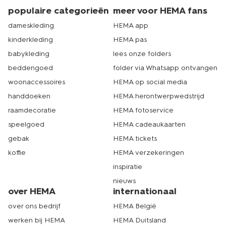
populaire categorieën
meer voor HEMA fans
dameskleding
HEMA app
kinderkleding
HEMA pas
babykleding
lees onze folders
beddengoed
folder via Whatsapp ontvangen
woonaccessoires
HEMA op social media
handdoeken
HEMA herontwerpwedstrijd
raamdecoratie
HEMA fotoservice
speelgoed
HEMA cadeaukaarten
gebak
HEMA tickets
koffie
HEMA verzekeringen
inspiratie
nieuws
over HEMA
internationaal
over ons bedrijf
HEMA België
werken bij HEMA
HEMA Duitsland