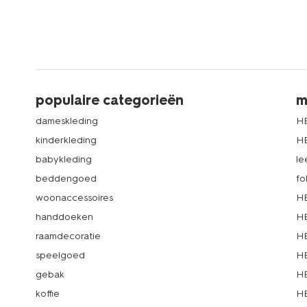
populaire categorieën
m
dameskleding
H
kinderkleding
H
babykleding
le
beddengoed
fo
woonaccessoires
HE
handdoeken
HE
raamdecoratie
HE
speelgoed
HE
gebak
HE
koffie
HE