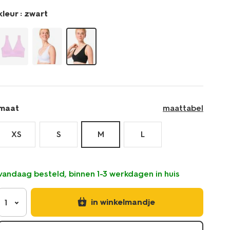
kleur :
zwart
maat
maattabel
XS
S
M
L
vandaag besteld, binnen 1-3 werkdagen in huis
in winkelmandje
1