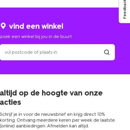
Feedback
vind een winkel
zoek een winkel bij jou in de buurt
zoek
een
winkel
vind
winkel
bij
jou
in
de
buurt
altijd op de hoogte van onze
acties
Schrijf je in voor de nieuwsbrief en krijg direct 10%
korting. Ontvang meerdere keren per week de laatste
(online) aanbiedingen. Afmelden kan altijd.