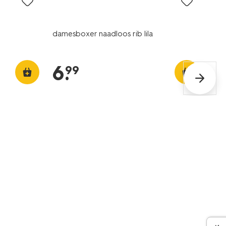
damesboxer naadloos rib lila
6
.
99