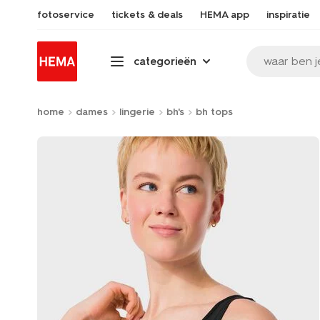
fotoservice
tickets & deals
HEMA app
inspiratie
waar ben j
categorieën
home
dames
lingerie
bh's
bh tops