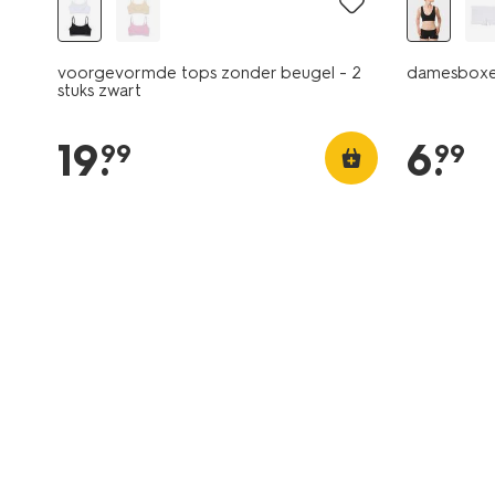
voorgevormde tops zonder beugel - 2
damesboxer
stuks zwart
19
.
6
.
99
99