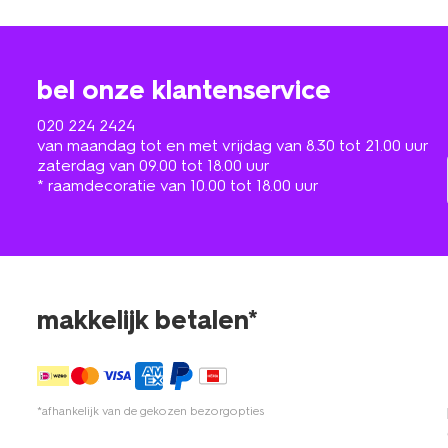
bel onze klantenservice
020 224 2424
van maandag tot en met vrijdag van 8.30 tot 21.00 uur
zaterdag van 09.00 tot 18.00 uur
* raamdecoratie van 10.00 tot 18.00 uur
makkelijk betalen*
*afhankelijk van de gekozen bezorgopties