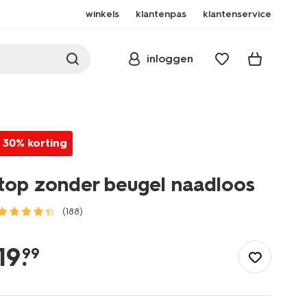
winkels
klantenpas
klantenservice
inloggen
30% korting
top zonder beugel naadloos
(188)
/dames/lingerie/bh/bh-
top/top-
19
.
99
zonder-
beugel-
naadloos-
21940818.html