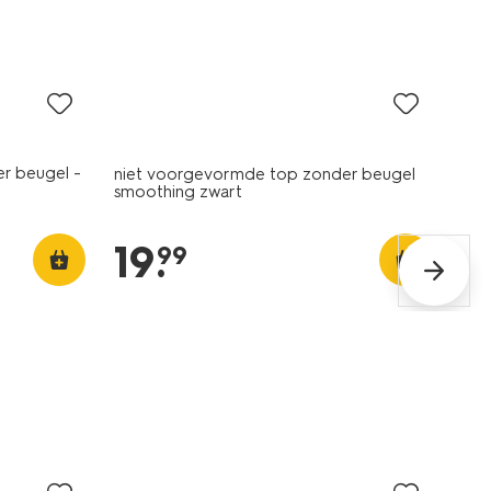
r beugel -
niet voorgevormde top zonder beugel
smoothing zwart
19
.
99
30% korting