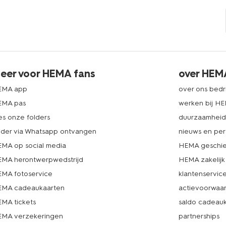
eer voor HEMA fans
over HEM
EMA app
over ons bedri
EMA pas
werken bij H
es onze folders
duurzaamhei
lder via Whatsapp ontvangen
nieuws en per
MA op social media
HEMA geschie
MA herontwerpwedstrijd
HEMA zakelijk
MA fotoservice
klantenservic
MA cadeaukaarten
actievoorwaa
MA tickets
saldo cadeau
MA verzekeringen
partnerships