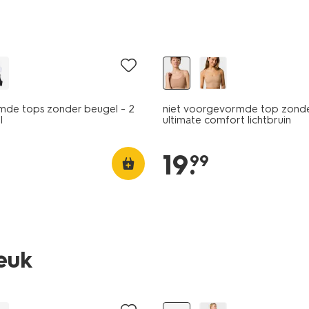
de tops zonder beugel - 2
niet voorgevormde top zonde
l
ultimate comfort lichtbruin
19
.
99
leuk
ng
30% korting