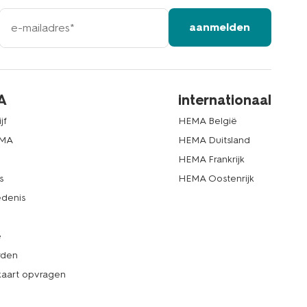
e-
aanmelden
mailadres
A
internationaal
jf
HEMA België
EMA
HEMA Duitsland
d
HEMA Frankrijk
s
HEMA Oostenrijk
denis
e
rden
kaart opvragen