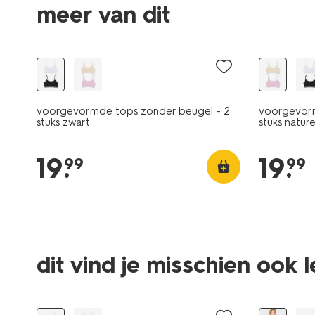
meer van dit
2 stuks
2 stuks
voorgevormde tops zonder beugel - 2
voorgevorm
stuks zwart
stuks nature
19
.
19
.
99
99
dit vind je misschien ook 
2 stuks
30% korti