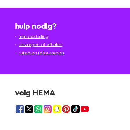
hulp nodig?
mijn bestelling
bezorgen of afhalen
ruilen en retourneren
volg HEMA