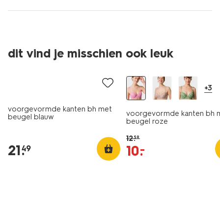
dit vind je misschien ook leuk
korting
+3
voorgevormde kanten bh met
voorgevormde kanten bh 
beugel blauw
beugel roze
12
.
59
21
.
10
.
–
49