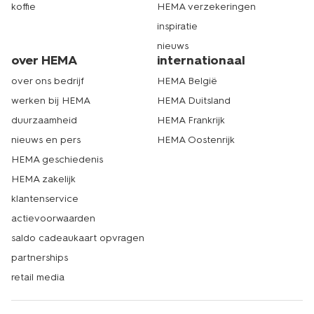
koffie
HEMA verzekeringen
inspiratie
nieuws
over HEMA
internationaal
over ons bedrijf
HEMA België
werken bij HEMA
HEMA Duitsland
duurzaamheid
HEMA Frankrijk
nieuws en pers
HEMA Oostenrijk
HEMA geschiedenis
HEMA zakelijk
klantenservice
actievoorwaarden
saldo cadeaukaart opvragen
partnerships
retail media