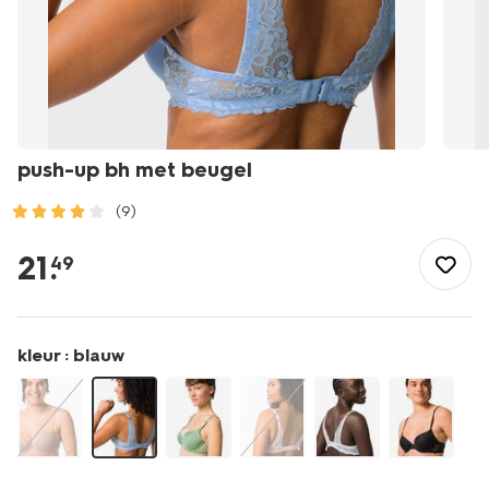
push-up bh met beugel
(9)
/dames/lingerie/bh/push-
up-
21
.
49
bh/push-
up-
bh-
met-
kleur :
blauw
beugel-
21805611.html