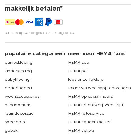
makkelijk betalen*
*afhankelijk van de gekozen bezorgopties
populaire categorieën
meer voor HEMA fans
dameskleding
HEMA app
kinderkleding
HEMA pas
babykleding
lees onze folders
beddengoed
folder via Whatsapp ontvangen
woonaccessoires
HEMA op social media
handdoeken
HEMA herontwerpwedstrijd
raamdecoratie
HEMA fotoservice
speelgoed
HEMA cadeaukaarten
gebak
HEMA tickets