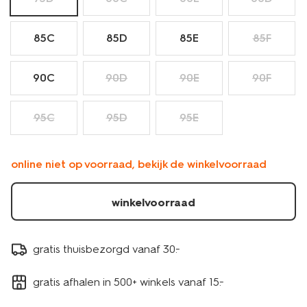
85C
85D
85E
85F
90C
90D
90E
90F
95C
95D
95E
online niet op voorraad, bekijk de winkelvoorraad
winkelvoorraad
gratis thuisbezorgd vanaf 30.-
gratis afhalen in 500+ winkels vanaf 15.-