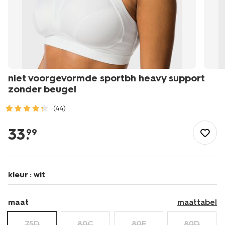
niet voorgevormde sportbh heavy support
zonder beugel
(44)
/dames/lingerie/bh/sport-
bh/niet-
33
.
99
voorgevormde-
sportbh-
heavy-
support-
kleur :
wit
zonder-
beugel-
21701207.html
maat
maattabel
75D
80C
80E
80D