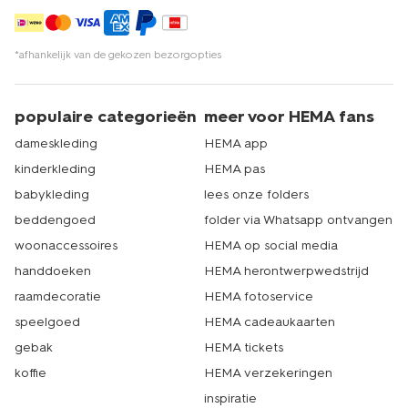
*afhankelijk van de gekozen bezorgopties
populaire categorieën
meer voor HEMA fans
dameskleding
HEMA app
kinderkleding
HEMA pas
babykleding
lees onze folders
beddengoed
folder via Whatsapp ontvangen
woonaccessoires
HEMA op social media
handdoeken
HEMA herontwerpwedstrijd
raamdecoratie
HEMA fotoservice
speelgoed
HEMA cadeaukaarten
gebak
HEMA tickets
koffie
HEMA verzekeringen
inspiratie