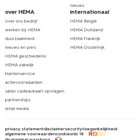
nieuws
over HEMA
internationaal
over ons bedrijf
HEMA België
werken bij HEMA
HEMA Duitsland
duurzaamheid
HEMA Frankrijk
nieuws en pers
HEMA Oostenrijk
HEMA geschiedenis
HEMA zakelijk
klantenservice
actievoorwaarden
saldo cadeaukaart opvragen
partnerships
retail media
privacy statement
disclaimer
security
toegankelijkheid
algemene voorwaarden
cookies
nix 18
thuiswinkel waarborg