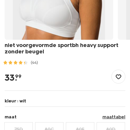
niet voorgevormde sportbh heavy support
zonder beugel
(44)
/dames/lingerie/bh/sport-
bh/niet-
33
.
99
voorgevormde-
sportbh-
heavy-
support-
kleur :
wit
zonder-
beugel-
21701209.html
maat
maattabel
75D
80C
80E
80D