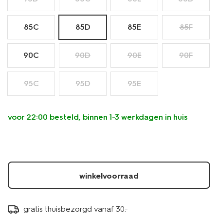
85C
85D
85E
85F
90C
90D
90E
90F
95C
95D
95E
voor 22:00 besteld, binnen 1-3 werkdagen in huis
winkelvoorraad
gratis thuisbezorgd vanaf 30.-