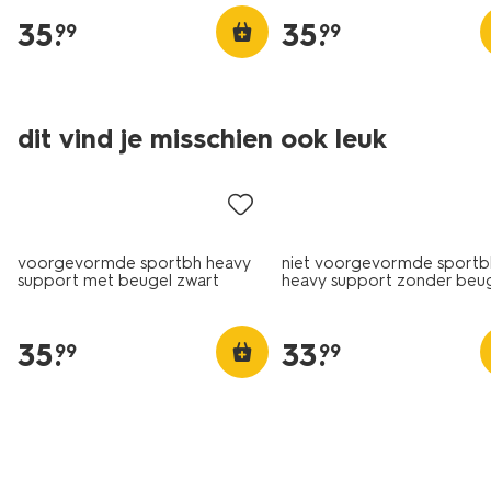
35
.
35
.
99
99
dit vind je misschien ook leuk
voorgevormde sportbh heavy
niet voorgevormde sportb
support met beugel zwart
heavy support zonder beu
zwart
35
.
33
.
99
99