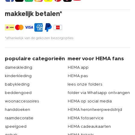
makkelijk betalen*
*afhankelijk van de gekozen bezorgopties
populaire categorieën
meer voor HEMA fans
dameskleding
HEMA app
kinderkleding
HEMA pas
babykleding
lees onze folders
beddengoed
folder via Whatsapp ontvangen
woonaccessoires
HEMA op social media
handdoeken
HEMA herontwerpwedstrijd
raamdecoratie
HEMA fotoservice
speelgoed
HEMA cadeaukaarten
gebak
HEMA tickets