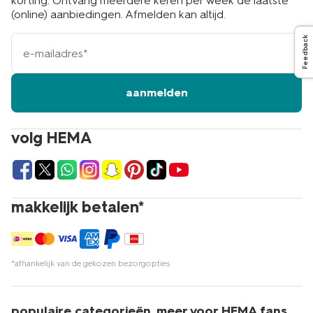
korting. Ontvang meerdere keren per week de laatste
(online) aanbiedingen. Afmelden kan altijd.
e-
Feedback
mailadres
aanmelden
volg HEMA
makkelijk betalen*
*afhankelijk van de gekozen bezorgopties
populaire categorieën
meer voor HEMA fans