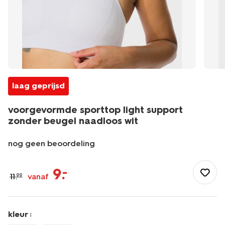
laag geprijsd
voorgevormde sporttop light support
zonder beugel naadloos wit
nog geen beoordeling
/dames/lingerie/bh/sport-
bh/voorgevormde-
9
.
–
11
.
vanaf
99
sporttop-
light-
support-
zonder-
kleur :
beugel-