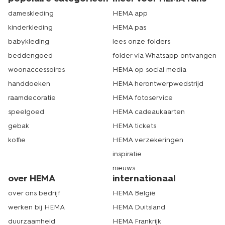
dameskleding
HEMA app
kinderkleding
HEMA pas
babykleding
lees onze folders
beddengoed
folder via Whatsapp ontvangen
woonaccessoires
HEMA op social media
handdoeken
HEMA herontwerpwedstrijd
raamdecoratie
HEMA fotoservice
speelgoed
HEMA cadeaukaarten
gebak
HEMA tickets
koffie
HEMA verzekeringen
inspiratie
nieuws
over HEMA
internationaal
over ons bedrijf
HEMA België
werken bij HEMA
HEMA Duitsland
duurzaamheid
HEMA Frankrijk