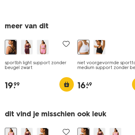
meer van dit
sportbh light support zonder
niet voorgevormde sportt
beugel zwart
medium support zonder b
naadloos wit
19
.
16
.
99
49
dit vind je misschien ook leuk