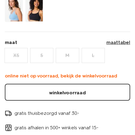
naadloos-
wit-
21770140WHITE.html
maat
maattabel
XS
S
M
L
online niet op voorraad, bekijk de winkelvoorraad
winkelvoorraad
gratis thuisbezorgd vanaf 30.-
gratis afhalen in 500+ winkels vanaf 15.-