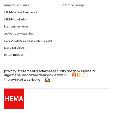
nieuws en pers
HEMA Oostenrijk
HEMA geschiedenis
HEMA zakelijk
klantenservice
actievoorwaarden
saldo cadeaukaart opvragen
partnerships
retail media
privacy statement
disclaimer
security
toegankelijkheid
algemene voorwaarden
cookies
nix 18
thuiswinkel waarborg