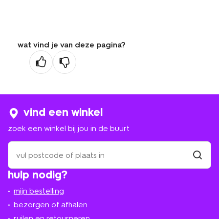
wat vind je van deze pagina?
vind een winkel
zoek een winkel bij jou in de buurt
zoek
een
winkel
vind
hulp nodig?
winkel
bij
jou
mijn bestelling
in
de
bezorgen of afhalen
buurt
ruilen en retourneren