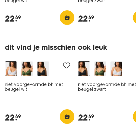
beugel wit
beugel zwart
22
.
22
.
49
49
dit vind je misschien ook leuk
niet voorgevormde bh met
niet voorgevormde bh me
beugel wit
beugel zwart
22
.
22
.
49
49