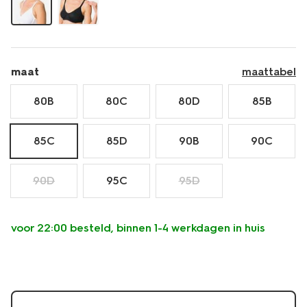
stuks-
21821044.html
maat
maattabel
80B
80C
80D
85B
85C
85D
90B
90C
90D
95C
95D
voor 22:00 besteld, binnen 1-4 werkdagen in huis