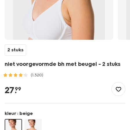
2 stuks
niet voorgevormde bh met beugel - 2 stuks
(1.320)
/dames/lingerie/bh/t-
shirt-
27
.
99
bh/niet-
voorgevormde-
bh-
met-
kleur :
beige
beugel-
-
-2-