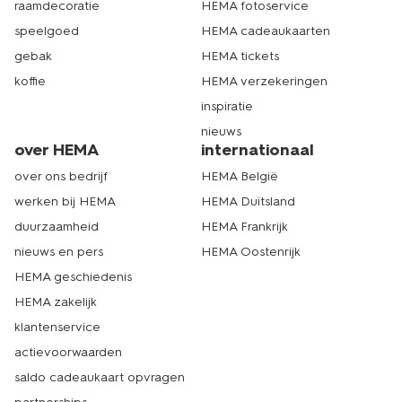
raamdecoratie
HEMA fotoservice
speelgoed
HEMA cadeaukaarten
gebak
HEMA tickets
koffie
HEMA verzekeringen
inspiratie
nieuws
over HEMA
internationaal
over ons bedrijf
HEMA België
werken bij HEMA
HEMA Duitsland
duurzaamheid
HEMA Frankrijk
nieuws en pers
HEMA Oostenrijk
HEMA geschiedenis
HEMA zakelijk
klantenservice
actievoorwaarden
saldo cadeaukaart opvragen