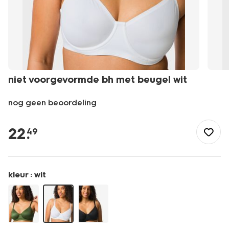
niet voorgevormde bh met beugel wit
nog geen beoordeling
/dames/lingerie/bh/t-
shirt-
22
.
49
bh/niet-
voorgevormde-
bh-
met-
kleur :
wit
beugel-
-
wit-
21805950WHITE.html