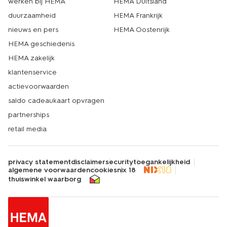
werken bij HEMA
HEMA Duitsland
duurzaamheid
HEMA Frankrijk
nieuws en pers
HEMA Oostenrijk
HEMA geschiedenis
HEMA zakelijk
klantenservice
actievoorwaarden
saldo cadeaukaart opvragen
partnerships
retail media
privacy statement
disclaimer
security
toegankelijkheid
algemene voorwaarden
cookies
nix 18
thuiswinkel waarborg