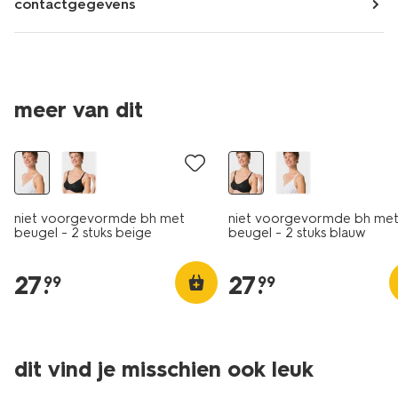
contactgegevens
meer van dit
2 stuks
niet voorgevormde bh met
niet voorgevormde bh me
beugel - 2 stuks beige
beugel - 2 stuks blauw
27
.
27
.
99
99
dit vind je misschien ook leuk
2 stuks