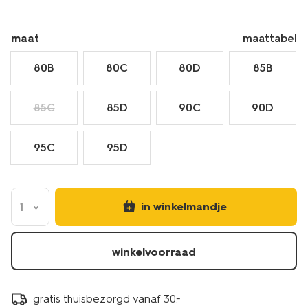
maat
maattabel
80B
80C
80D
85B
85C
85D
90C
90D
95C
95D
in winkelmandje
1
winkelvoorraad
gratis thuisbezorgd vanaf 30.-