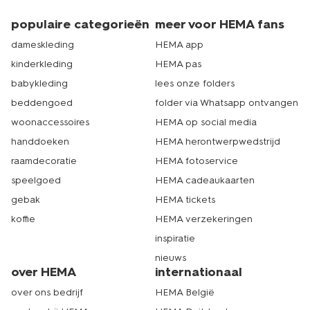
populaire categorieën
meer voor HEMA fans
dameskleding
HEMA app
kinderkleding
HEMA pas
babykleding
lees onze folders
beddengoed
folder via Whatsapp ontvangen
woonaccessoires
HEMA op social media
handdoeken
HEMA herontwerpwedstrijd
raamdecoratie
HEMA fotoservice
speelgoed
HEMA cadeaukaarten
gebak
HEMA tickets
koffie
HEMA verzekeringen
inspiratie
nieuws
over HEMA
internationaal
over ons bedrijf
HEMA België