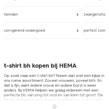
hemden
zwangerschap
corrigerend ondergoed
perfect comf
t-shirt bh kopen bij HEMA
Op zoek naar een t-shirt bh? Neem dan snel een kijkje in
ons ruime assortiment. Zoveel vrouwen, zoveel bh's. En
dat is fijn, want iedere vrouw en iedere borst is weer
anders. Bij HEMA helpen we graag iedereen met een
perfecte bh, van jong tot oud en van klein tot groot. De
bh die de laatste jaren enorm in opkomst is, is de t-shirt
bh. Deze heeft gladde, naadloze cups en is ideaal om te