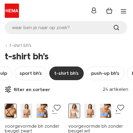
inloggen
waar ben je naar op zoek?
t-shirt bh's
t-shirt bh's
ulp
sport bh's
t-shirt bh's
push-up bh's
24 artikelen
filter en sorteer
+4
+4
voorgevormde bh zonder
voorgevormde bh zonder
beugel zwart
beugel wit