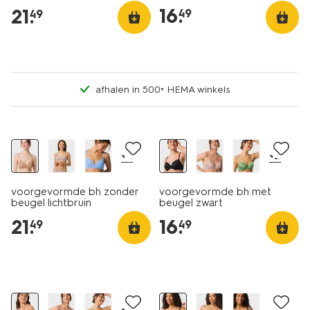
16
.
21
.
49
49
afhalen in 500+ HEMA winkels
+4
+2
voorgevormde bh zonder
voorgevormde bh met
beugel lichtbruin
beugel zwart
21
.
16
.
49
49
korting
+2