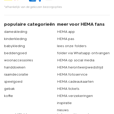
eenvoudig in je mandje en je ontvangt je bestelling snel
*afhankelijk van de gekozen bezorgopties
bij je thuis. Hoef jij de deur niet uit en heb je binnen de
kortste keren een fijne nieuwe t-shirt bh. Echt HEMA.
populaire categorieën
meer voor HEMA fans
dameskleding
HEMA app
kinderkleding
HEMA pas
babykleding
lees onze folders
beddengoed
folder via Whatsapp ontvangen
woonaccessoires
HEMA op social media
handdoeken
HEMA herontwerpwedstrijd
raamdecoratie
HEMA fotoservice
speelgoed
HEMA cadeaukaarten
gebak
HEMA tickets
koffie
HEMA verzekeringen
inspiratie
nieuws