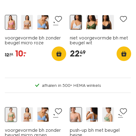
korting
+4
voorgevormde bh zonder
niet voorgevormde bh met
beugel micro roze
beugel wit
10
.
22
.
–
49
12
.
59
afhalen in 500+ HEMA winkels
korting
+4
+3
voorgevormde bh zonder
push-up bh met beugel
beugel micro groen
beige