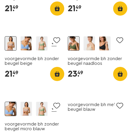
21
.
21
.
49
49
+4
voorgevormde bh zonder
voorgevormde bh zonder
beugel beige
beugel naadloos
donkergroen
21
.
23
.
49
49
voorgevormde bh met
+4
beugel blauw
voorgevormde bh zonder
beugel micro blauw