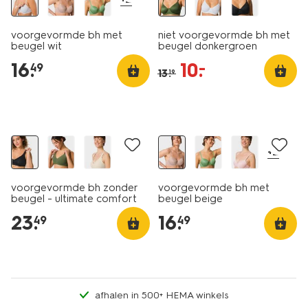
voorgevormde bh met
niet voorgevormde bh met
beugel wit
beugel donkergroen
16
.
10
.
–
49
13
.
19
+2
voorgevormde bh zonder
voorgevormde bh met
beugel - ultimate comfort
beugel beige
zwart
23
.
16
.
49
49
afhalen in 500+ HEMA winkels