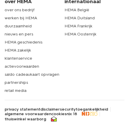
over HEMA
internationaal
over ons bedrijf
HEMA België
werken bij HEMA
HEMA Duitsland
duurzaamheid
HEMA Frankrijk
nieuws en pers
HEMA Oostenrijk
HEMA geschiedenis
HEMA zakelijk
klantenservice
actievoorwaarden
saldo cadeaukaart opvragen
partnerships
retail media
privacy statement
disclaimer
security
toegankelijkheid
algemene voorwaarden
cookies
nix 18
thuiswinkel waarborg