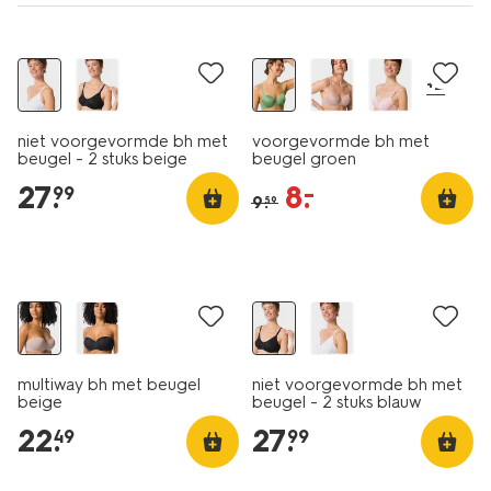
2 stuks
korting
+2
niet voorgevormde bh met
voorgevormde bh met
beugel - 2 stuks beige
beugel groen
27
.
8
.
–
99
9
.
59
multiway bh met beugel
niet voorgevormde bh met
beige
beugel - 2 stuks blauw
22
.
27
.
49
99