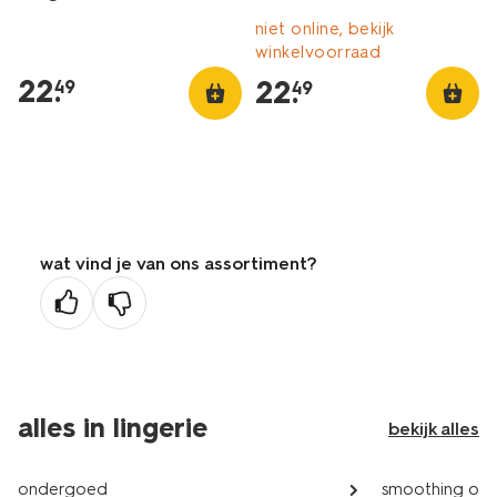
niet online, bekijk
winkelvoorraad
22
.
22
.
49
49
wat vind je van ons assortiment?
alles in lingerie
bekijk alles
ondergoed
smoothing on