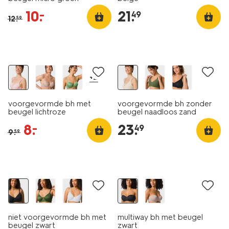
10
.
21
.
–
49
12
.
59
korting
+2
voorgevormde bh met
voorgevormde bh zonder
beugel lichtroze
beugel naadloos zand
8
.
23
.
–
49
9
.
59
niet voorgevormde bh met
multiway bh met beugel
beugel zwart
zwart