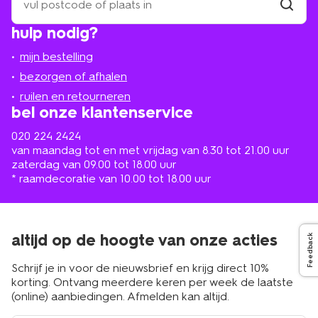
een
winkel
vind
hulp nodig?
winkel
bij
jou
mijn bestelling
in
de
bezorgen of afhalen
buurt
ruilen en retourneren
bel onze klantenservice
020 224 2424
van maandag tot en met vrijdag van 8.30 tot 21.00 uur
zaterdag van 09.00 tot 18.00 uur
* raamdecoratie van 10.00 tot 18.00 uur
altijd op de hoogte van onze acties
Feedback
Schrijf je in voor de nieuwsbrief en krijg direct 10%
korting. Ontvang meerdere keren per week de laatste
(online) aanbiedingen. Afmelden kan altijd.