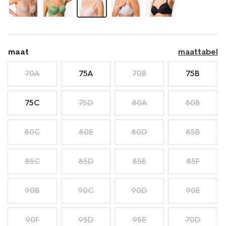
maat
maattabel
70A
75A
70B
75B
75C
75D
80A
80B
80C
80E
80D
85B
85C
85D
85E
85F
90B
90C
90D
90E
90F
95D
95E
70D