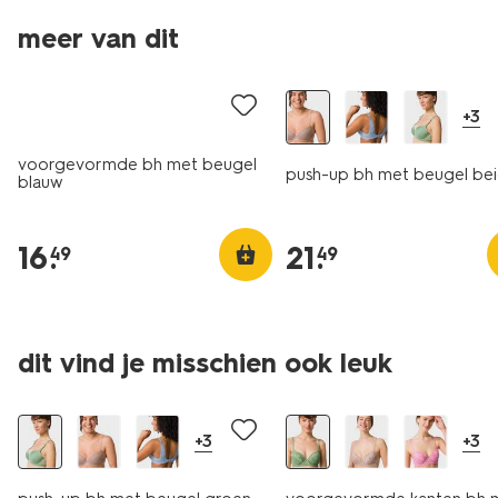
meer van dit
+3
voorgevormde bh met beugel
push-up bh met beugel be
blauw
16
.
21
.
49
49
dit vind je misschien ook leuk
korting
korting
+3
+3