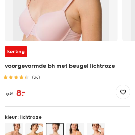
korting
voorgevormde bh met beugel lichtroze
(38)
/dames/lingerie/bh/t-
shirt-
8
.
–
9
.
59
bh/voorgevormde-
bh-
met-
beugel-
kleur :
lichtroze
lichtroze-
21805790LIGHTPINK.html