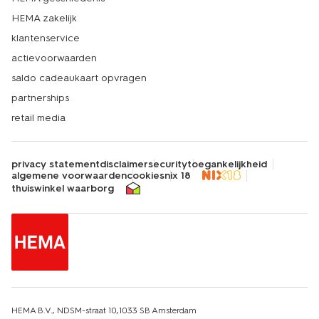
HEMA zakelijk
klantenservice
actievoorwaarden
saldo cadeaukaart opvragen
partnerships
retail media
privacy statement
disclaimer
security
toegankelijkheid
algemene voorwaarden
cookies
nix 18
thuiswinkel waarborg
HEMA B.V., NDSM-straat 10,1033 SB Amsterdam