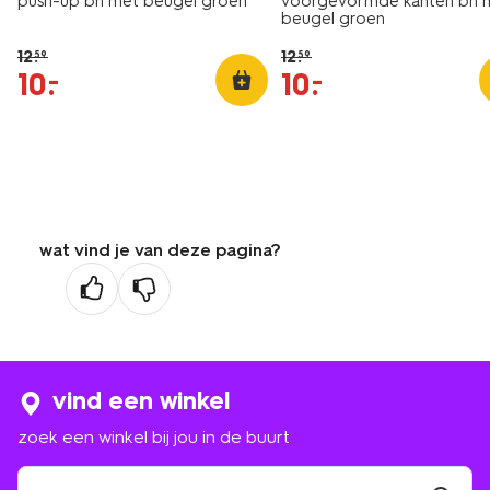
push-up bh met beugel groen
voorgevormde kanten bh 
beugel groen
12
.
12
.
59
59
10
.
10
.
–
–
wat vind je van deze pagina?
vind een winkel
zoek een winkel bij jou in de buurt
zoek