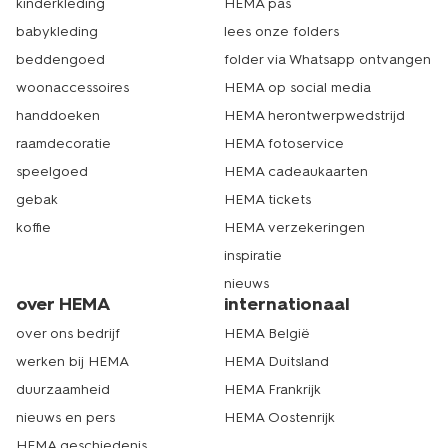
kinderkleding
HEMA pas
babykleding
lees onze folders
beddengoed
folder via Whatsapp ontvangen
woonaccessoires
HEMA op social media
handdoeken
HEMA herontwerpwedstrijd
raamdecoratie
HEMA fotoservice
speelgoed
HEMA cadeaukaarten
gebak
HEMA tickets
koffie
HEMA verzekeringen
inspiratie
nieuws
over HEMA
internationaal
over ons bedrijf
HEMA België
werken bij HEMA
HEMA Duitsland
duurzaamheid
HEMA Frankrijk
nieuws en pers
HEMA Oostenrijk
HEMA geschiedenis