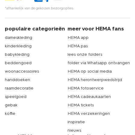
eenvoudig in je mandje en je ontvangt je bestelling snel
*afhankelijk van de gekozen bezorgopties
bij je thuis. Hoef jij de deur niet uit en heb je binnen de
kortste keren een fijne nieuwe t-shirt bh. Echt HEMA.
populaire categorieën
meer voor HEMA fans
dameskleding
HEMA app
kinderkleding
HEMA pas
babykleding
lees onze folders
beddengoed
folder via Whatsapp ontvangen
woonaccessoires
HEMA op social media
handdoeken
HEMA herontwerpwedstrijd
raamdecoratie
HEMA fotoservice
speelgoed
HEMA cadeaukaarten
gebak
HEMA tickets
koffie
HEMA verzekeringen
inspiratie
nieuws