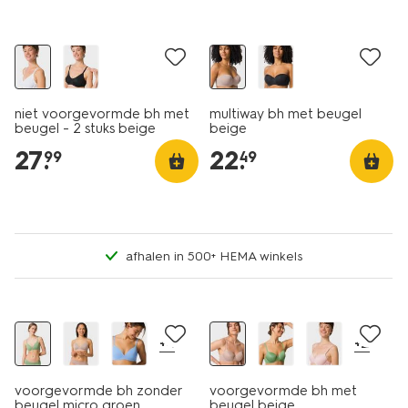
2 stuks
niet voorgevormde bh met
multiway bh met beugel
beugel - 2 stuks beige
beige
27
.
22
.
99
49
afhalen in 500+ HEMA winkels
korting
+4
+2
voorgevormde bh zonder
voorgevormde bh met
beugel micro groen
beugel beige