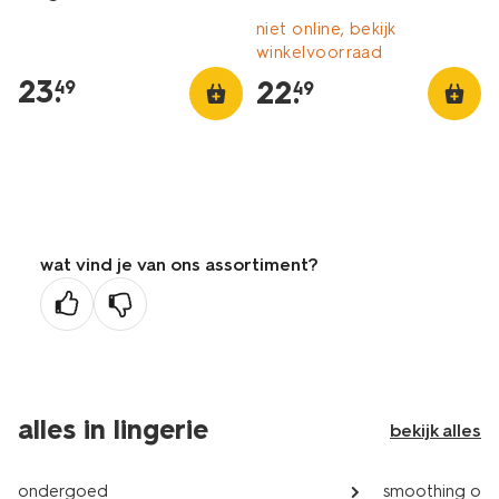
niet online, bekijk
winkelvoorraad
23
.
22
.
49
49
wat vind je van ons assortiment?
alles in lingerie
bekijk alles
ondergoed
smoothing on