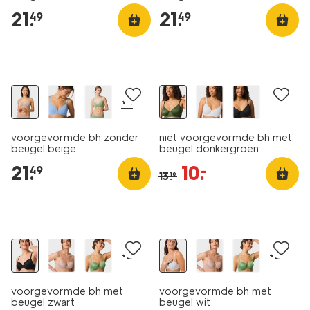
21
.
21
.
49
49
korting
+4
voorgevormde bh zonder
niet voorgevormde bh met
beugel beige
beugel donkergroen
21
.
10
.
–
49
13
.
19
+2
+2
voorgevormde bh met
voorgevormde bh met
beugel zwart
beugel wit