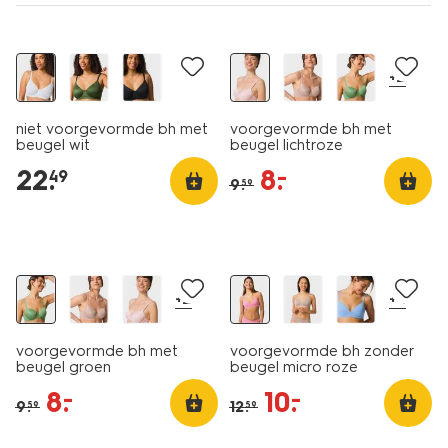
korting
+2
niet voorgevormde bh met
voorgevormde bh met
beugel wit
beugel lichtroze
22
.
8
.
–
49
9
.
59
korting
korting
+2
+4
voorgevormde bh met
voorgevormde bh zonder
beugel groen
beugel micro roze
8
.
10
.
–
–
9
.
12
.
59
59