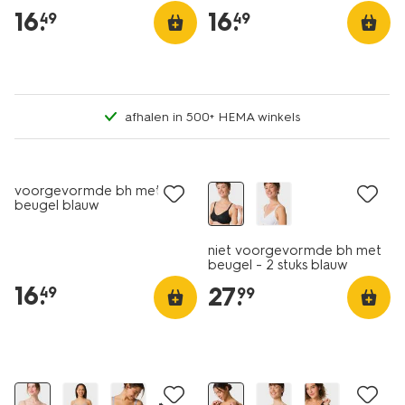
16
.
16
.
49
49
afhalen in 500+ HEMA winkels
voorgevormde bh met
beugel blauw
niet voorgevormde bh met
beugel - 2 stuks blauw
16
.
27
.
49
99
+4