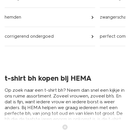
hemden
zwangerschap
corrigerend ondergoed
perfect comf
t-shirt bh kopen bij HEMA
Op zoek naar een t-shirt bh? Neem dan snel een kijkje in
ons ruime assortiment. Zoveel vrouwen, zoveel bh's. En
dat is fijn, want iedere vrouw en iedere borst is weer
anders. Bij HEMA helpen we graag iedereen met een
perfecte bh, van jong tot oud en van klein tot groot. De
bh die de laatste jaren enorm in opkomst is, is de t-shirt
bh. Deze heeft gladde, naadloze cups en is ideaal om te