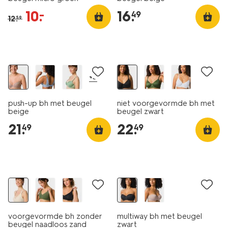
10
.
16
.
–
49
12
.
59
+3
push-up bh met beugel
niet voorgevormde bh met
beige
beugel zwart
21
.
22
.
49
49
voorgevormde bh zonder
multiway bh met beugel
beugel naadloos zand
zwart