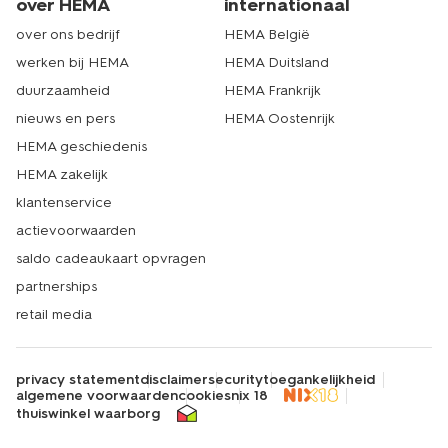
over HEMA
internationaal
over ons bedrijf
HEMA België
werken bij HEMA
HEMA Duitsland
duurzaamheid
HEMA Frankrijk
nieuws en pers
HEMA Oostenrijk
HEMA geschiedenis
HEMA zakelijk
klantenservice
actievoorwaarden
saldo cadeaukaart opvragen
partnerships
retail media
privacy statement
disclaimer
security
toegankelijkheid
algemene voorwaarden
cookies
nix 18
thuiswinkel waarborg