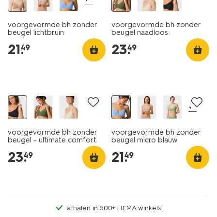
voorgevormde bh zonder
voorgevormde bh zonder
beugel lichtbruin
beugel naadloos
donkergroen
21
.
23
.
49
49
+4
voorgevormde bh zonder
voorgevormde bh zonder
beugel - ultimate comfort
beugel micro blauw
zwart
23
.
21
.
49
49
afhalen in 500+ HEMA winkels