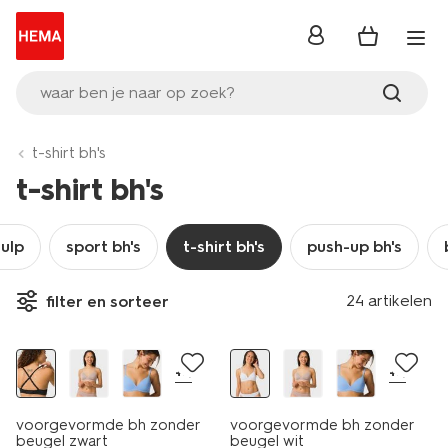
inloggen
waar ben je naar op zoek?
t-shirt bh's
t-shirt bh's
ulp
sport bh's
t-shirt bh's
push-up bh's
24 artikelen
filter en sorteer
+4
+4
voorgevormde bh zonder
voorgevormde bh zonder
beugel zwart
beugel wit