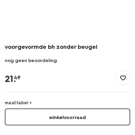
voorgevormde bh zonder beugel
nog geen beoordeling
/dames/lingerie/bh/t-
shirt-
21
.
49
bh/voorgevormde-
bh-
zonder-
beugel-
maattabel
21880480.html
winkelvoorraad