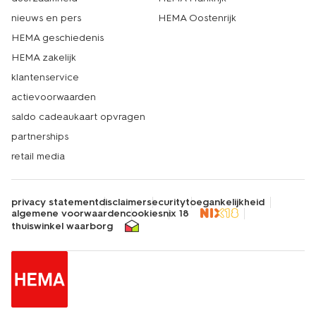
nieuws en pers
HEMA Oostenrijk
HEMA geschiedenis
HEMA zakelijk
klantenservice
actievoorwaarden
saldo cadeaukaart opvragen
partnerships
retail media
privacy statement
disclaimer
security
toegankelijkheid
algemene voorwaarden
cookies
nix 18
thuiswinkel waarborg