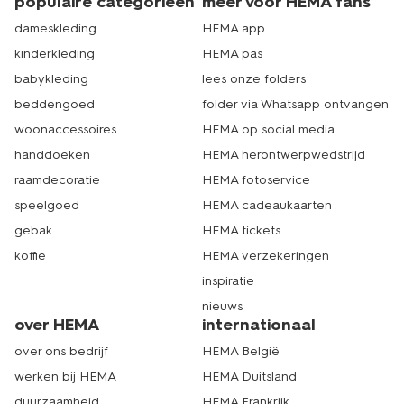
populaire categorieën
meer voor HEMA fans
dameskleding
HEMA app
kinderkleding
HEMA pas
babykleding
lees onze folders
beddengoed
folder via Whatsapp ontvangen
woonaccessoires
HEMA op social media
handdoeken
HEMA herontwerpwedstrijd
raamdecoratie
HEMA fotoservice
speelgoed
HEMA cadeaukaarten
gebak
HEMA tickets
koffie
HEMA verzekeringen
inspiratie
nieuws
over HEMA
internationaal
over ons bedrijf
HEMA België
werken bij HEMA
HEMA Duitsland
duurzaamheid
HEMA Frankrijk