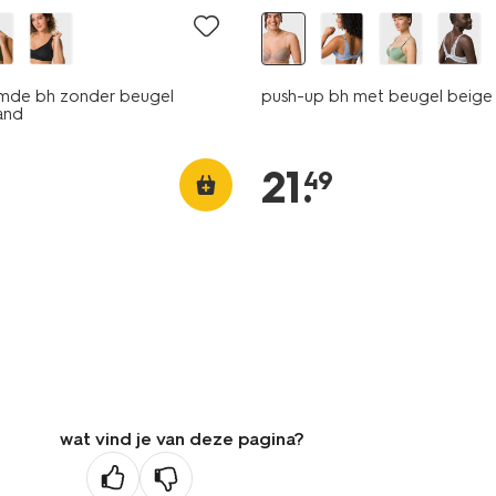
mde bh zonder beugel
push-up bh met beugel beige
and
21
.
49
wat vind je van deze pagina?