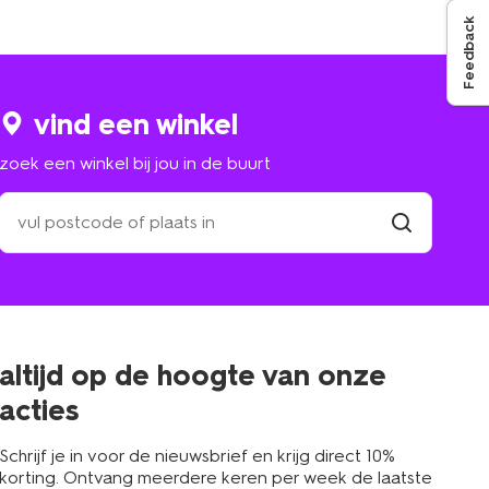
Feedback
vind een winkel
zoek een winkel bij jou in de buurt
zoek
een
winkel
vind
winkel
bij
jou
in
de
buurt
altijd op de hoogte van onze
acties
Schrijf je in voor de nieuwsbrief en krijg direct 10%
korting. Ontvang meerdere keren per week de laatste