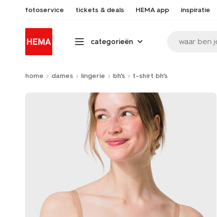
fotoservice
tickets & deals
HEMA app
inspiratie
waar ben j
categorieën
home
dames
lingerie
bh's
t-shirt bh's