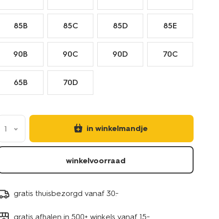
85B
85C
85D
85E
90B
90C
90D
70C
65B
70D
in winkelmandje
1
winkelvoorraad
gratis thuisbezorgd vanaf 30.-
gratis afhalen in 500+ winkels vanaf 15.-