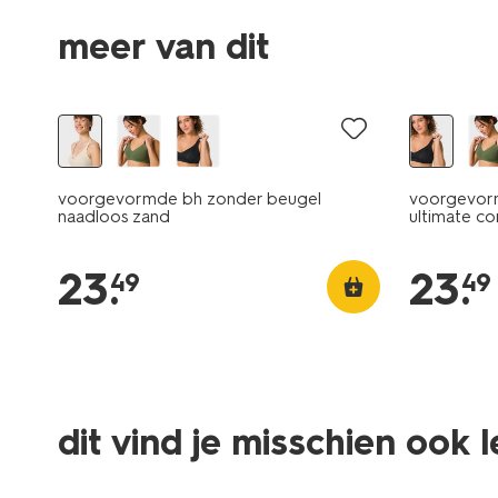
meer van dit
voorgevormde bh zonder beugel
voorgevorm
naadloos zand
ultimate c
23
.
23
.
49
49
dit vind je misschien ook 
3 stuks