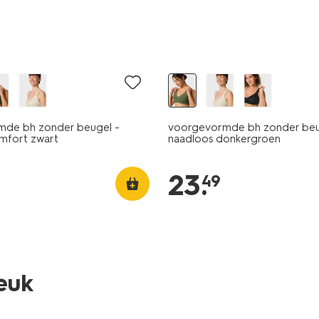
de bh zonder beugel -
voorgevormde bh zonder be
omfort zwart
naadloos donkergroen
23
.
49
leuk