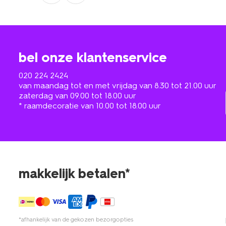
bel onze klantenservice
020 224 2424
van maandag tot en met vrijdag van 8.30 tot 21.00 uur
zaterdag van 09.00 tot 18.00 uur
* raamdecoratie van 10.00 tot 18.00 uur
makkelijk betalen*
*afhankelijk van de gekozen bezorgopties