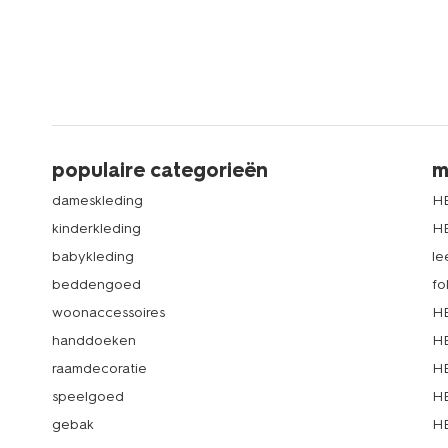
populaire categorieën
m
dameskleding
H
kinderkleding
H
babykleding
le
beddengoed
fo
woonaccessoires
HE
handdoeken
HE
raamdecoratie
HE
speelgoed
HE
gebak
HE