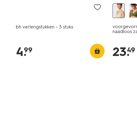
voorgevor
bh verlengstukken - 3 stuks
naadloos z
4
.
23
.
99
49