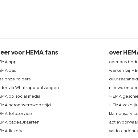
eer voor HEMA fans
over HEM
EMA app
over ons bedri
EMA pas
werken bij H
es onze folders
duurzaamhei
lder via Whatsapp ontvangen
nieuws en per
MA op social media
HEMA geschie
MA herontwerpwedstrijd
HEMA zakelijk
MA fotoservice
klantenservic
MA cadeaukaarten
actievoorwaa
MA tickets
saldo cadeau