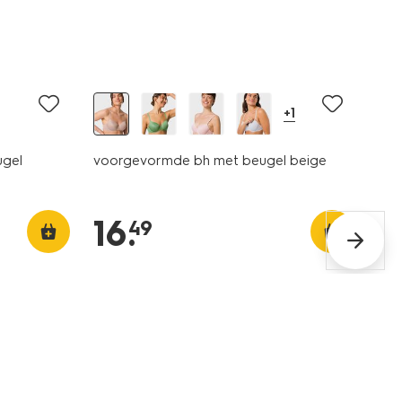
+1
ugel
voorgevormde bh met beugel beige
16
.
49