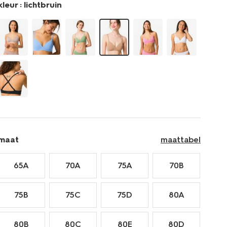
kleur :
lichtbruin
21806670LIGHTBROWN.html
maat
maattabel
65A
70A
75A
70B
75B
75C
75D
80A
80B
80C
80E
80D