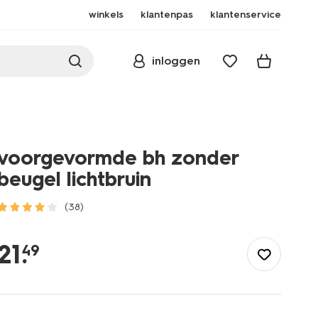
winkels
klantenpas
klantenservice
inloggen
voorgevormde bh zonder
beugel lichtbruin
(38)
/dames/lingerie/bh/t-
shirt-
21
.
49
bh/voorgevormde-
bh-
zonder-
beugel-
lichtbruin-