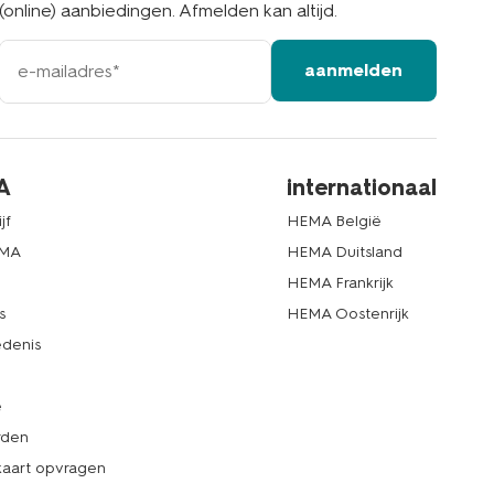
(online) aanbiedingen. Afmelden kan altijd.
e-
aanmelden
mailadres
A
internationaal
jf
HEMA België
EMA
HEMA Duitsland
d
HEMA Frankrijk
s
HEMA Oostenrijk
denis
e
rden
kaart opvragen