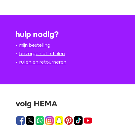
hulp nodig?
mijn bestelling
bezorgen of afhalen
ruilen en retourneren
volg HEMA