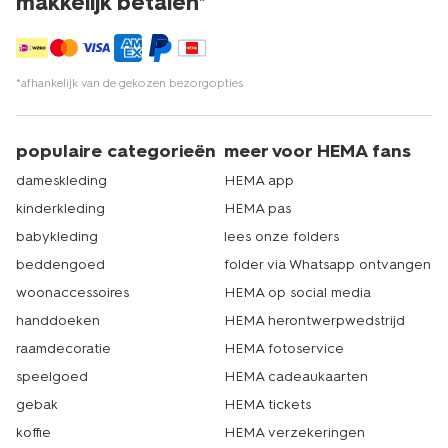
makkelijk betalen*
*afhankelijk van de gekozen bezorgopties
populaire categorieën
meer voor HEMA fans
dameskleding
HEMA app
kinderkleding
HEMA pas
babykleding
lees onze folders
beddengoed
folder via Whatsapp ontvangen
woonaccessoires
HEMA op social media
handdoeken
HEMA herontwerpwedstrijd
raamdecoratie
HEMA fotoservice
speelgoed
HEMA cadeaukaarten
gebak
HEMA tickets
koffie
HEMA verzekeringen