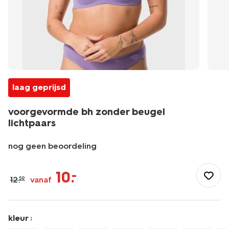
laag geprijsd
voorgevormde bh zonder beugel
lichtpaars
nog geen beoordeling
/dames/lingerie/bh/t-
shirt-
10
.
–
12
.
vanaf
59
bh/voorgevormde-
bh-
zonder-
beugel-
kleur :
lichtpaars-