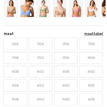
21800818LIGHTPURPLE.html
maat
maattabel
65A
70A
75A
70B
75B
75C
75D
80A
80B
80C
80E
80D
85B
85C
85D
85E
90B
90C
90D
65B