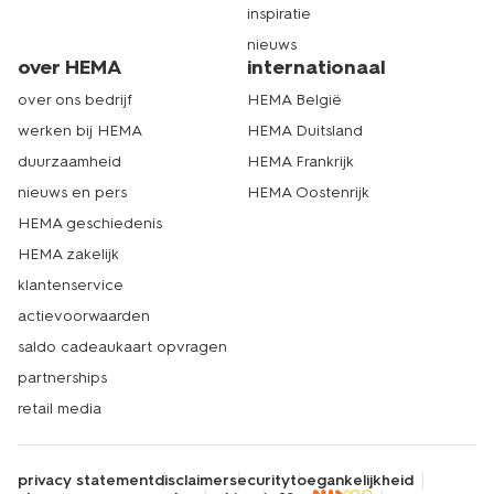
inspiratie
nieuws
over HEMA
internationaal
over ons bedrijf
HEMA België
werken bij HEMA
HEMA Duitsland
duurzaamheid
HEMA Frankrijk
nieuws en pers
HEMA Oostenrijk
HEMA geschiedenis
HEMA zakelijk
klantenservice
actievoorwaarden
saldo cadeaukaart opvragen
partnerships
retail media
privacy statement
disclaimer
security
toegankelijkheid