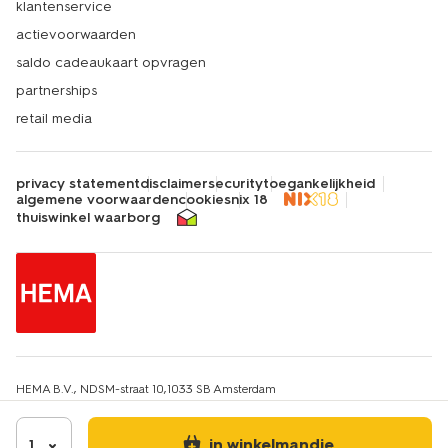
klantenservice
actievoorwaarden
saldo cadeaukaart opvragen
partnerships
retail media
privacy statement
disclaimer
security
toegankelijkheid
algemene voorwaarden
cookies
nix 18
thuiswinkel waarborg
HEMA B.V., NDSM-straat 10,1033 SB Amsterdam
KvK-nummer: 34215639
IBAN: HEMA NL67INGB0651607663
Btw-identificatienummer: NL814217412B01
in winkelmandje
1