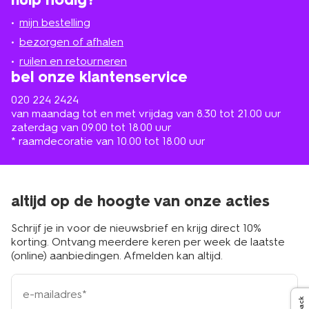
winkel
bij
jou
mijn bestelling
in
de
bezorgen of afhalen
buurt
ruilen en retourneren
bel onze klantenservice
020 224 2424
van maandag tot en met vrijdag van 8.30 tot 21.00 uur
zaterdag van 09.00 tot 18.00 uur
* raamdecoratie van 10.00 tot 18.00 uur
altijd op de hoogte van onze acties
Schrijf je in voor de nieuwsbrief en krijg direct 10%
korting. Ontvang meerdere keren per week de laatste
(online) aanbiedingen. Afmelden kan altijd.
e-
mailadres