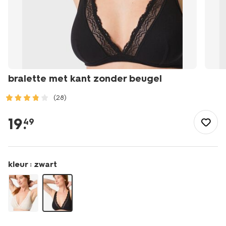
bralette met kant zonder beugel
(28)
/dames/lingerie/bh/tiener-
bh/bralette-
19
.
49
met-
kant-
zonder-
beugel-
kleur :
zwart
21900193.html