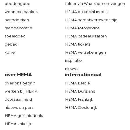
beddengoed
folder via Whatsapp ontvangen
woonaccessoires
HEMA op social media
handdoeken
HEMA herontwerpwedstrijd
raamdecoratie
HEMA fotoservice
speelgoed
HEMA cadeaukaarten
gebak
HEMA tickets
koffie
HEMA verzekeringen
inspiratie
nieuws
over HEMA
internationaal
over ons bedrijf
HEMA België
werken bij HEMA
HEMA Duitsland
duurzaamheid
HEMA Frankrijk
nieuws en pers
HEMA Oostenrijk
HEMA geschiedenis
HEMA zakelijk