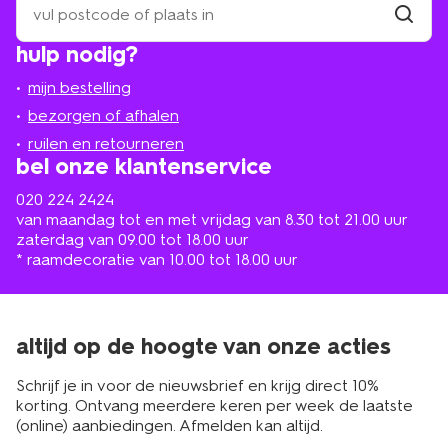
een
winkel
vind
hulp nodig?
winkel
bij
jou
mijn bestelling
in
de
bezorgen of afhalen
buurt
ruilen en retourneren
bel onze klantenservice
020 224 2424
van maandag tot en met vrijdag van 8.30 tot 21.00 uur
zaterdag van 09.00 tot 18.00 uur
* raamdecoratie van 10.00 tot 18.00 uur
altijd op de hoogte van onze acties
Schrijf je in voor de nieuwsbrief en krijg direct 10%
korting. Ontvang meerdere keren per week de laatste
(online) aanbiedingen. Afmelden kan altijd.