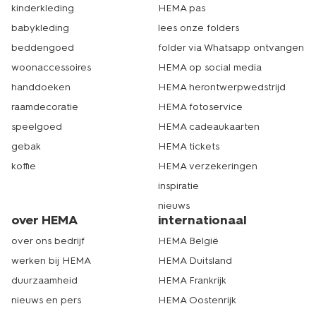
kinderkleding
HEMA pas
babykleding
lees onze folders
beddengoed
folder via Whatsapp ontvangen
woonaccessoires
HEMA op social media
handdoeken
HEMA herontwerpwedstrijd
raamdecoratie
HEMA fotoservice
speelgoed
HEMA cadeaukaarten
gebak
HEMA tickets
koffie
HEMA verzekeringen
inspiratie
nieuws
over HEMA
internationaal
over ons bedrijf
HEMA België
werken bij HEMA
HEMA Duitsland
duurzaamheid
HEMA Frankrijk
nieuws en pers
HEMA Oostenrijk