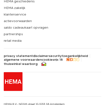
HEMA geschiedenis
HEMA zakelijk
klantenservice
actievoorwaarden
saldo cadeaukaart opvragen
partnerships
retail media
privacy statement
disclaimer
security
toegankelijkheid
algemene voorwaarden
cookies
nix 18
thuiswinkel waarborg
HEMA B.V., NDSM-straat 10,1033 SB Amsterdam