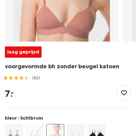
laag geprijsd
voorgevormde bh zonder beugel katoen
(82)
/dames/lingerie/bh/tiener-
bh/voorgevormde-
7
.
–
bh-
zonder-
beugel-
katoen-
kleur :
lichtbruin
21960712.html