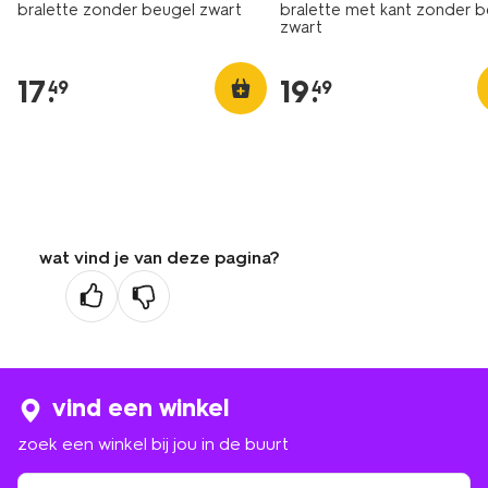
bralette zonder beugel zwart
bralette met kant zonder 
zwart
17
.
19
.
49
49
wat vind je van deze pagina?
vind een winkel
zoek een winkel bij jou in de buurt
zoek