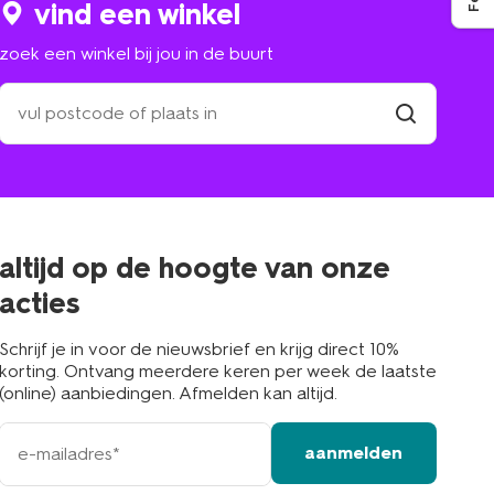
vind een winkel
zoek een winkel bij jou in de buurt
zoek
een
winkel
vind
winkel
bij
jou
in
de
buurt
altijd op de hoogte van onze
acties
Schrijf je in voor de nieuwsbrief en krijg direct 10%
korting. Ontvang meerdere keren per week de laatste
(online) aanbiedingen. Afmelden kan altijd.
e-
aanmelden
mailadres