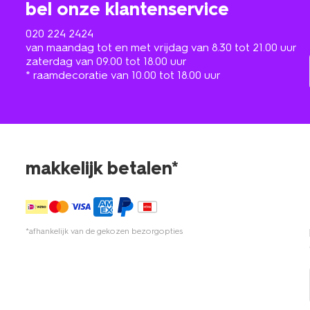
bel onze klantenservice
020 224 2424
van maandag tot en met vrijdag van 8.30 tot 21.00 uur
zaterdag van 09.00 tot 18.00 uur
* raamdecoratie van 10.00 tot 18.00 uur
makkelijk betalen*
*afhankelijk van de gekozen bezorgopties