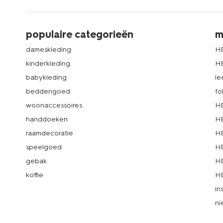
populaire categorieën
m
dameskleding
H
kinderkleding
H
babykleding
le
beddengoed
fo
woonaccessoires
HE
handdoeken
HE
raamdecoratie
HE
speelgoed
HE
gebak
HE
koffie
HE
in
ni