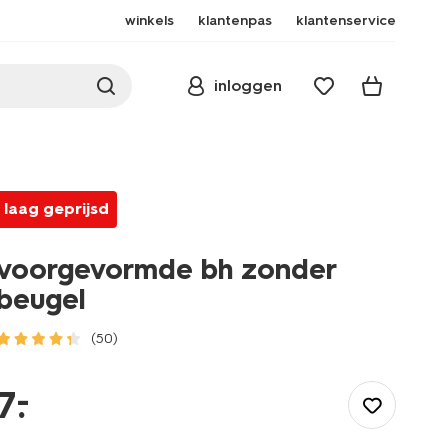
winkels
klantenpas
klantenservice
inloggen
laag geprijsd
voorgevormde bh zonder
beugel
(50)
/dames/lingerie/bh/tiener-
bh/voorgevormde-
–
7
.
bh-
zonder-