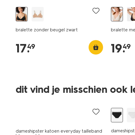
bralette zonder beugel zwart
bralette me
17
.
19
.
49
49
dit vind je misschien ook 
dameshipst
dameshipster katoen everyday tailleband