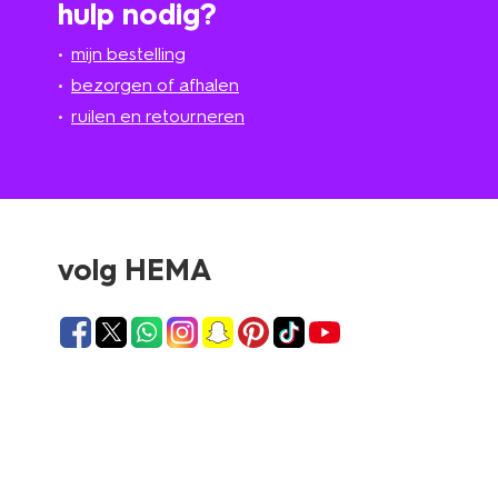
hulp nodig?
mijn bestelling
bezorgen of afhalen
ruilen en retourneren
volg HEMA