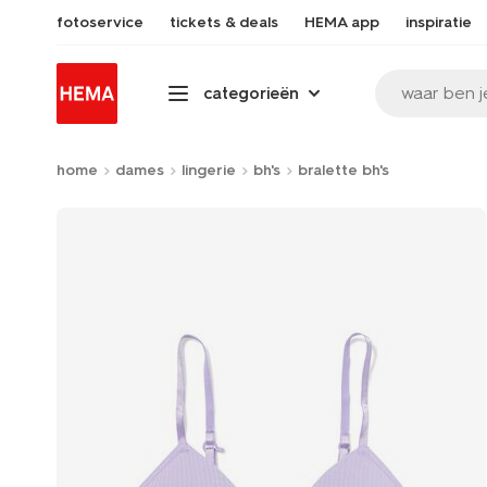
fotoservice
tickets & deals
HEMA app
inspiratie
waar ben j
categorieën
home
dames
lingerie
bh's
bralette bh's