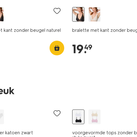
t kant zonder beugel naturel
bralette met kant zonder beu
19
.
49
leuk
2 stuks
er katoen zwart
voorgevormde tops zonder b