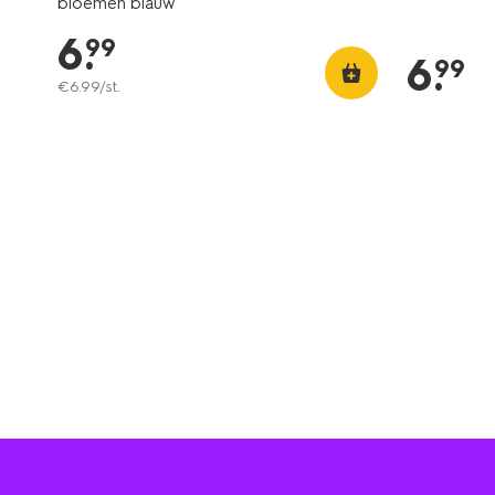
bloemen blauw
6
.
99
6
.
99
€
6
.
99
/st.