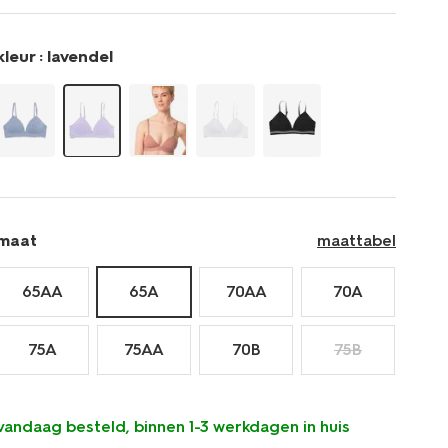
beugel-
21900138.html
kleur :
lavendel
maat
maattabel
65AA
65A
70AA
70A
75A
75AA
70B
75B
vandaag besteld, binnen 1-3 werkdagen in huis