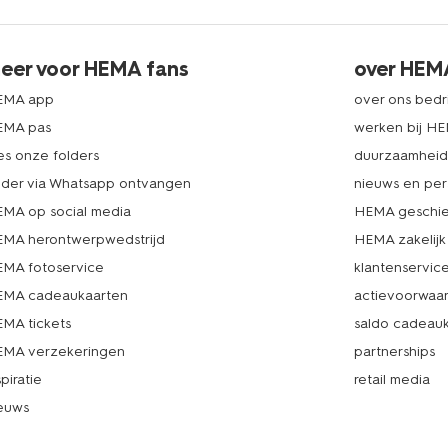
eer voor HEMA fans
over HEM
EMA app
over ons bedri
EMA pas
werken bij H
es onze folders
duurzaamhei
lder via Whatsapp ontvangen
nieuws en per
MA op social media
HEMA geschie
MA herontwerpwedstrijd
HEMA zakelijk
MA fotoservice
klantenservic
MA cadeaukaarten
actievoorwaa
MA tickets
saldo cadeau
MA verzekeringen
partnerships
spiratie
retail media
euws