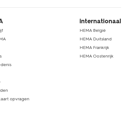
A
internationaal
jf
HEMA België
EMA
HEMA Duitsland
d
HEMA Frankrijk
s
HEMA Oostenrijk
denis
e
rden
kaart opvragen