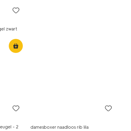
gel zwart
30% korting
eugel - 2
damesboxer naadloos rib lila