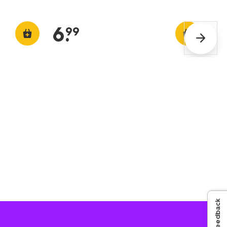
6
.
99
Feedback