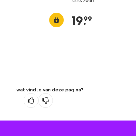
stuks zwart
19
.
99
wat vind je van deze pagina?