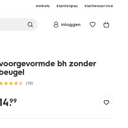
winkels
klantenpas
klantenservice
inloggen
voorgevormde bh zonder
beugel
(78)
/dames/lingerie/bh/tiener-
bh/voorgevormde-
14
.
99
bh-
zonder-
beugel-
21900120.html