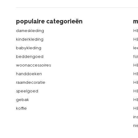
populaire categorieën
m
dameskleding
H
kinderkleding
H
babykleding
le
beddengoed
fo
woonaccessoires
HE
handdoeken
HE
raamdecoratie
HE
speelgoed
HE
gebak
HE
koffie
HE
in
ni