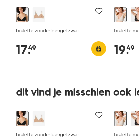
bralette zonder beugel zwart
bralette me
17
.
19
.
49
49
dit vind je misschien ook 
bralette zonder beugel zwart
bralette me