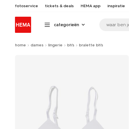
fotoservice
tickets & deals
HEMA app
inspiratie
waar ben j
categorieën
home
dames
lingerie
bh's
bralette bh's