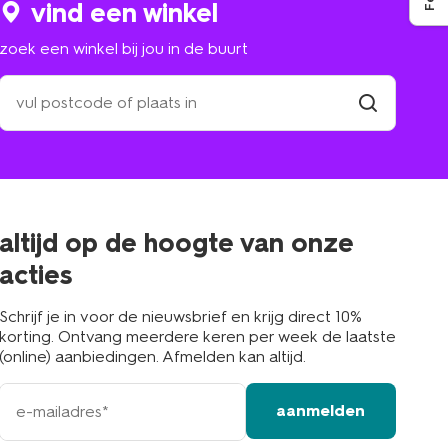
vind een winkel
zoek een winkel bij jou in de buurt
zoek
een
winkel
vind
winkel
bij
jou
in
de
buurt
altijd op de hoogte van onze
acties
Schrijf je in voor de nieuwsbrief en krijg direct 10%
korting. Ontvang meerdere keren per week de laatste
(online) aanbiedingen. Afmelden kan altijd.
e-
aanmelden
mailadres