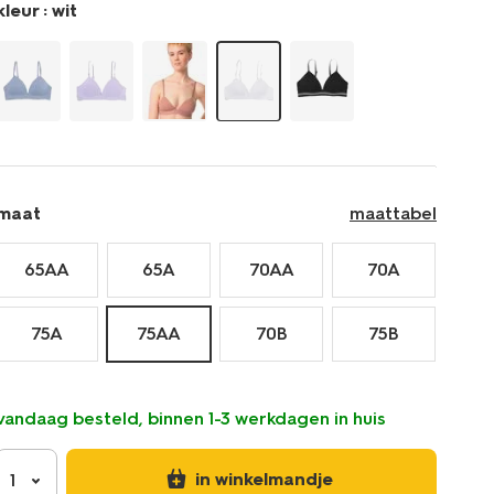
kleur :
wit
maat
maattabel
65AA
65A
70AA
70A
75A
75AA
70B
75B
vandaag besteld, binnen 1-3 werkdagen in huis
in winkelmandje
1