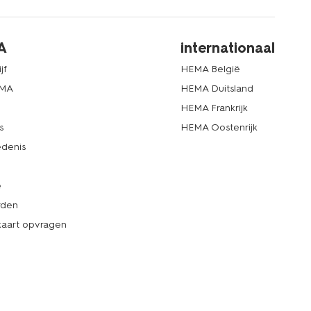
A
internationaal
jf
HEMA België
EMA
HEMA Duitsland
d
HEMA Frankrijk
s
HEMA Oostenrijk
denis
e
rden
kaart opvragen