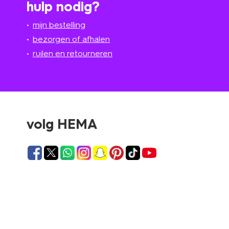
hulp nodig?
mijn bestelling
bezorgen of afhalen
ruilen en retourneren
volg HEMA