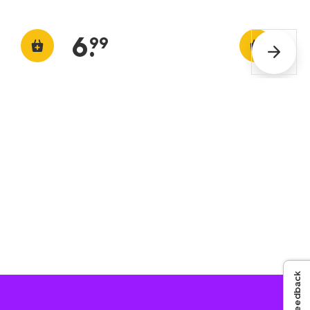
6
.
99
Feedback