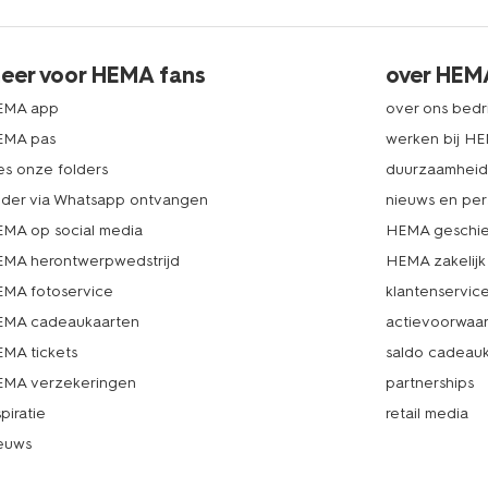
eer voor HEMA fans
over HEM
EMA app
over ons bedri
EMA pas
werken bij H
es onze folders
duurzaamhei
lder via Whatsapp ontvangen
nieuws en per
MA op social media
HEMA geschie
MA herontwerpwedstrijd
HEMA zakelijk
MA fotoservice
klantenservic
MA cadeaukaarten
actievoorwaa
MA tickets
saldo cadeau
MA verzekeringen
partnerships
spiratie
retail media
euws