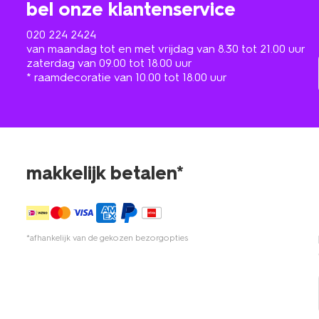
bel onze klantenservice
020 224 2424
van maandag tot en met vrijdag van 8.30 tot 21.00 uur
zaterdag van 09.00 tot 18.00 uur
* raamdecoratie van 10.00 tot 18.00 uur
makkelijk betalen*
*afhankelijk van de gekozen bezorgopties