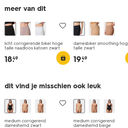
meer van dit
licht corrigerende biker hoge
damesbiker smoothing ho
taille naadloos katoen zwart
taille zwart
18
.
19
.
49
49
dit vind je misschien ook leuk
medium corrigerend
medium corrigerend
dameshemd zwart
dameshemd beige