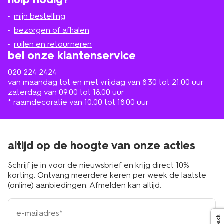
winkel
bij
jou
mijn bestelling
in
de
bezorgen of afhalen
buurt
ruilen en retourneren
bel onze klantenservice
020 224 2424
van maandag tot en met vrijdag van 8.30 tot 21.00 uur
zaterdag van 09.00 tot 18.00 uur
* raamdecoratie van 10.00 tot 18.00 uur
altijd op de hoogte van onze acties
Schrijf je in voor de nieuwsbrief en krijg direct 10%
korting. Ontvang meerdere keren per week de laatste
(online) aanbiedingen. Afmelden kan altijd.
e-
mailadres