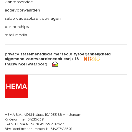
klantenservice
actievoorwaarden
saldo cadeaukaart opvragen
partnerships
retail media
privacy statement
disclaimer
security
toegankelijkheid
algemene voorwaarden
cookies
nix 18
thuiswinkel waarborg
HEMA B.V., NDSM-straat 10,1033 SB Amsterdam
KvK-nummer: 34215639
IBAN: HEMA NL67INGB0651607663
Btw-identificatienummer: NL814217412B01