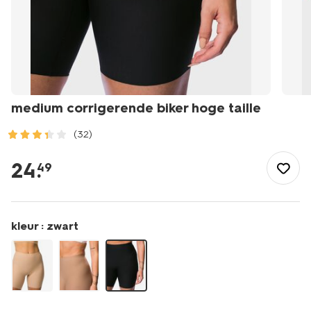
medium corrigerende biker hoge taille
(32)
/dames/lingerie/biker-
shorts/medium-
24
.
49
corrigerende-
biker-
hoge-
taille-
kleur :
zwart
21500362.html