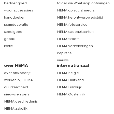
beddengoed
folder via Whatsapp ontvangen
woonaccessoires
HEMA op social media
handdoeken
HEMA herontwerpwedstrijd
raamdecoratie
HEMA fotoservice
speelgoed
HEMA cadeaukaarten
gebak
HEMA tickets
koffie
HEMA verzekeringen
inspiratie
nieuws
over HEMA
internationaal
over ons bedrijf
HEMA België
werken bij HEMA
HEMA Duitsland
duurzaamheid
HEMA Frankrijk
nieuws en pers
HEMA Oostenrijk
HEMA geschiedenis
HEMA zakelijk